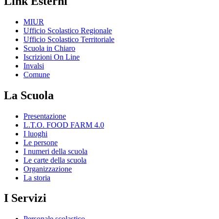
Link Esterni
MIUR
Ufficio Scolastico Regionale
Ufficio Scolastico Territoriale
Scuola in Chiaro
Iscrizioni On Line
Invalsi
Comune
La Scuola
Presentazione
L.T.O. FOOD FARM 4.0
I luoghi
Le persone
I numeri della scuola
Le carte della scuola
Organizzazione
La storia
I Servizi
Personale scolastico