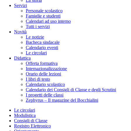
La storia
Servizi
Personale scolastico
Famiglie e studenti
Calendari ad uso interno
Tutti i servizi
Novità
Le notizie
Bacheca sindacale
Calendario eventi
Le circolari
Didattica
Offerta formativa
Internazionalizzazione
Orario delle lezioni
I libri di testo
Calendario scolastico
Calendario dei Consigli di Classe e degli Scrutini
I progetti delle classi
Zephyrus – Il magazine del Bocchialini
Le circolari
Modulistica
Consigli di Classe
Registro Elettronico