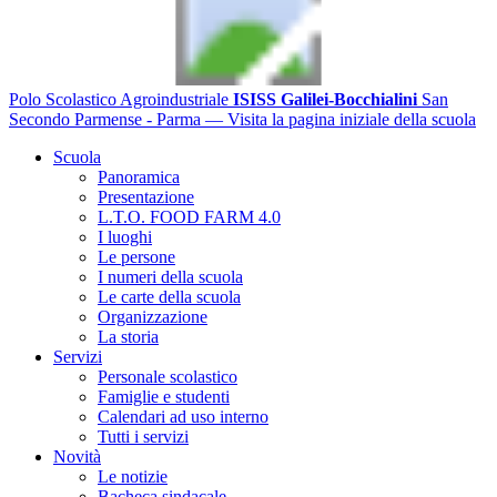
Polo Scolastico Agroindustriale
ISISS Galilei-Bocchialini
San
Secondo Parmense - Parma
— Visita la pagina iniziale della scuola
Scuola
Panoramica
Presentazione
L.T.O. FOOD FARM 4.0
I luoghi
Le persone
I numeri della scuola
Le carte della scuola
Organizzazione
La storia
Servizi
Personale scolastico
Famiglie e studenti
Calendari ad uso interno
Tutti i servizi
Novità
Le notizie
Bacheca sindacale