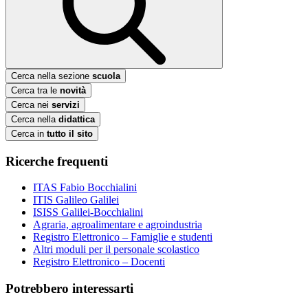
Cerca nella sezione
scuola
Cerca tra le
novità
Cerca nei
servizi
Cerca nella
didattica
Cerca in
tutto il sito
Ricerche frequenti
ITAS Fabio Bocchialini
ITIS Galileo Galilei
ISISS Galilei-Bocchialini
Agraria, agroalimentare e agroindustria
Registro Elettronico – Famiglie e studenti
Altri moduli per il personale scolastico
Registro Elettronico – Docenti
Potrebbero interessarti