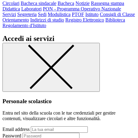
Circolari
Bacheca sindacale
Bacheca
Notizie
Rassegna stampa
Didattica
Laboratori
PON - Programma Operativo Nazionale
Servizi
Segreteria
Sedi
Modulistica
PTOF
Istituto
Consigli di Classe
Orientamento
Indirizzi di studio
Registro Elettronico
Biblioteca
Regolamento d'Istituto
Accedi ai servizi
Personale scolastico
Entra nel sito della scuola con le tue credenziali per gestire
contenuti, visualizzare circolari e altre funzionalità.
Email address
Password