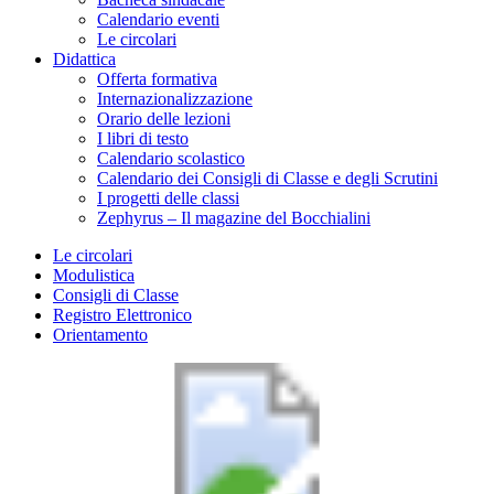
Calendario eventi
Le circolari
Didattica
Offerta formativa
Internazionalizzazione
Orario delle lezioni
I libri di testo
Calendario scolastico
Calendario dei Consigli di Classe e degli Scrutini
I progetti delle classi
Zephyrus – Il magazine del Bocchialini
Le circolari
Modulistica
Consigli di Classe
Registro Elettronico
Orientamento