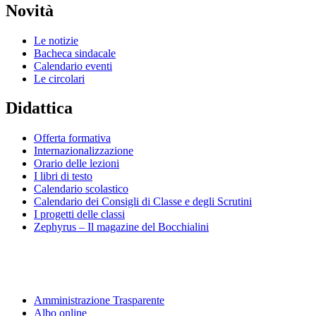
Novità
Le notizie
Bacheca sindacale
Calendario eventi
Le circolari
Didattica
Offerta formativa
Internazionalizzazione
Orario delle lezioni
I libri di testo
Calendario scolastico
Calendario dei Consigli di Classe e degli Scrutini
I progetti delle classi
Zephyrus – Il magazine del Bocchialini
Amministrazione Trasparente
Albo online