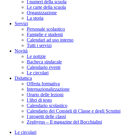
I numeri della scuola
Le carte della scuola
Organizzazione
La storia
Servizi
Personale scolastico
Famiglie e studenti
Calendari ad uso interno
Tutti i servizi
Novità
Le notizie
Bacheca sindacale
Calendario eventi
Le circolari
Didattica
Offerta formativa
Internazionalizzazione
Orario delle lezioni
I libri di testo
Calendario scolastico
Calendario dei Consigli di Classe e degli Scrutini
I progetti delle classi
Zephyrus – Il magazine del Bocchialini
Le circolari