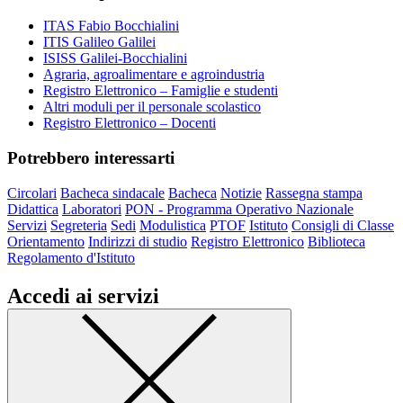
ITAS Fabio Bocchialini
ITIS Galileo Galilei
ISISS Galilei-Bocchialini
Agraria, agroalimentare e agroindustria
Registro Elettronico – Famiglie e studenti
Altri moduli per il personale scolastico
Registro Elettronico – Docenti
Potrebbero interessarti
Circolari
Bacheca sindacale
Bacheca
Notizie
Rassegna stampa
Didattica
Laboratori
PON - Programma Operativo Nazionale
Servizi
Segreteria
Sedi
Modulistica
PTOF
Istituto
Consigli di Classe
Orientamento
Indirizzi di studio
Registro Elettronico
Biblioteca
Regolamento d'Istituto
Accedi ai servizi