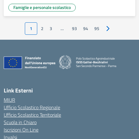
Famiglie e personale scolastico
1
2
3
…
93
94
95
Pagina successiv
Polo Scolastico Agroindustriale
ISISS Galilei-Bocchialini
San Secondo Parmense - Parma
— Visita la pagina iniziale della scuola
Link Esterni
MIUR
Ufficio Scolastico Regionale
Ufficio Scolastico Territoriale
Scuola in Chiaro
Iscrizioni On Line
Invalsi