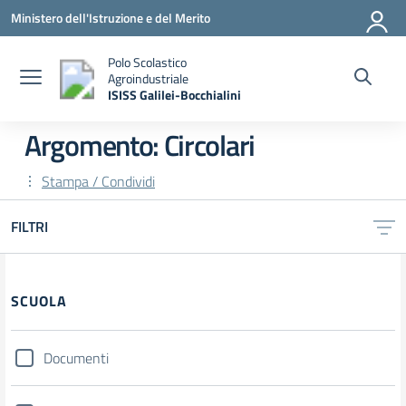
Vai ai contenuti
Vai al menu di navigazione
Vai al footer
Ministero dell'Istruzione e del Merito
Polo Scolastico
Agroindustriale
ISISS Galilei-Bocchialini
— Visita la pagina iniziale della scuola
Argomento: Circolari
Stampa / Condividi
FILTRI
Filtri
SCUOLA
Documenti