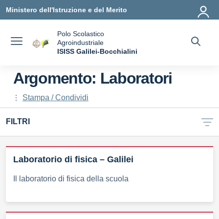
Vai ai contenuti
Vai al menu di navigazione
Vai al footer
Ministero dell'Istruzione e del Merito
Polo Scolastico
Agroindustriale
a
ISISS Galilei-Bocchialini
— Visita la pagina iniziale della scuola
Argomento: Laboratori
Stampa / Condividi
FILTRI
Laboratorio di fisica – Galilei
Il laboratorio di fisica della scuola