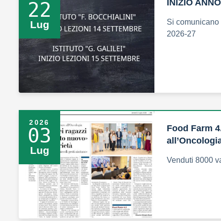
INIZIO ANN
22
Si comunicano l
Lug
2026-27
2026
Food Farm 4.
03
all’Oncologi
Lug
Venduti 8000 va