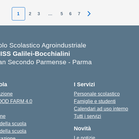
1
2
3
…
5
6
7
Pagina successiva
olo Scolastico Agroindustriale
SISS Galilei-Bocchialini
an Secondo Parmense - Parma
Visita la pagina iniziale della scuola
ola
I Servizi
azione
Personale scolastico
FOOD FARM 4.0
Famiglie e studenti
Calendari ad uso interno
one
Tutti i servizi
 della scuola
Novità
 della scuola
Le notizie
zazione