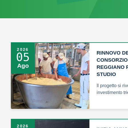
2026
RINNOVO D
05
CONSORZIO
Ago
REGGIANO P
STUDIO
Il progetto si r
investimento tr
2026