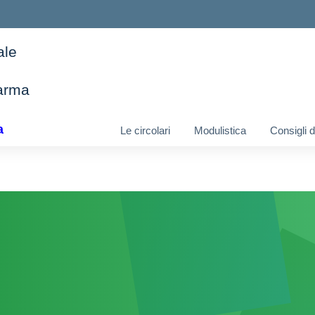
ale
arma
ella scuola
a
Le circolari
Modulistica
Consigli 