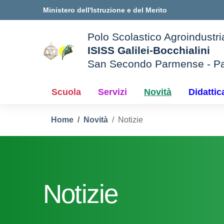
Vai ai contenuti
Vai al menu di navigazione
Vai al footer
Ministero dell'Istruzione e del Merito
Polo Scolastico Agroindustri
ISISS Galilei-Bocchialini
San Secondo Parmense - P
— Visita la pagina iniziale d
e della scuola
Scuola
Servizi
Novità
Didattic
Home
Novità
Notizie
Notizie