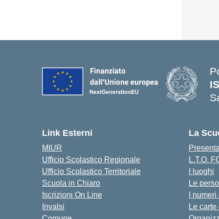
P
I
S
— 
Link Esterni
La Scu
MIUR
Present
Ufficio Scolastico Regionale
L.T.O. 
Ufficio Scolastico Territoriale
I luoghi
Scuola in Chiaro
Le pers
Iscrizioni On Line
I numeri
Invalsi
Le carte
Comune
Organiz