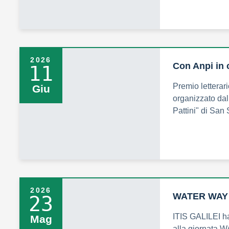
2026
Con Anpi in
11
Premio letterar
Giu
organizzato da
Pattini" di San
2026
WATER WAY
23
ITIS GALILEI h
Mag
alla giornat