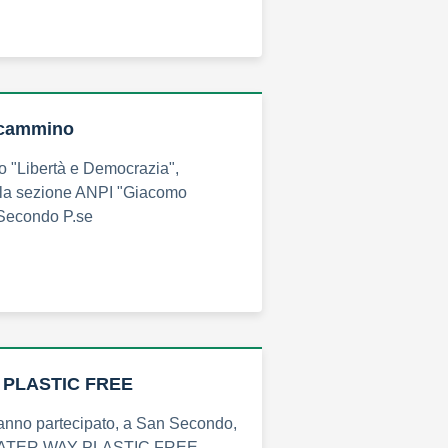
 cammino
io "Libertà e Democrazia",
lla sezione ANPI "Giacomo
 Secondo P.se
 PLASTIC FREE
anno partecipato, a San Secondo,
a WATER WAY PLASTIC FREE