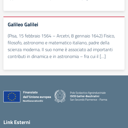
Galileo Galilei
(Pisa, 15 febbraio 1564 – Arcetri, 8 gennaio 1642) Fisico,
filosofo, astronomo e matematico italiano, padre della
scienza moderna. Il suo nome è associato ad importanti
contributi in dinamica e in astronomia – fra cui il […]
Polo Scolastico Agroindustriale
ISISS Galilei-Bocchialini
San Secondo Parmense - Parma
— Visita la pagina iniziale della scuola
Link Esterni