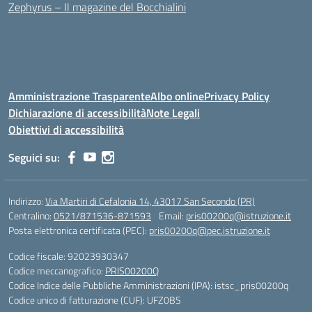
Zephyrus – Il magazine del Bocchialini
Amministrazione Trasparente
Albo online
Privacy Policy
Dichiarazione di accessibilità
Note Legali
Obiettivi di accessibilità
Seguici su:
Indirizzo:
Via Martiri di Cefalonia 14, 43017 San Secondo (PR)
Centralino:
0521/871536-871593
Email:
pris00200q@istruzione.it
Posta elettronica certificata (PEC):
pris00200q@pec.istruzione.it
Codice fiscale: 92023930347
Codice meccanografico:
PRIS00200Q
Codice Indice delle Pubbliche Amministrazioni (IPA): istsc_pris00200q
Codice unico di fatturazione (CUF): UFZ0BS