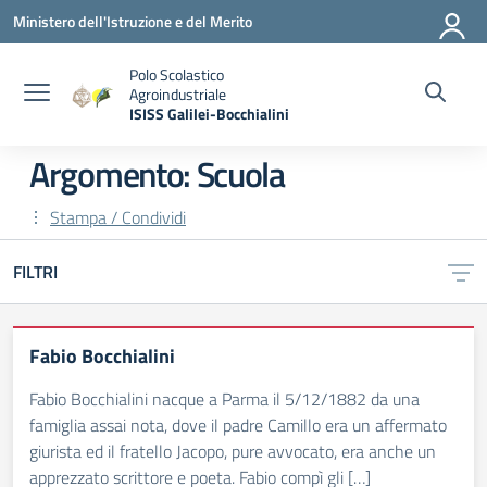
Vai ai contenuti
Vai al menu di navigazione
Vai al footer
Ministero dell'Istruzione e del Merito
Polo Scolastico
Agroindustriale
ISISS Galilei-Bocchialini
— Visita la pagina iniziale della scuola
Argomento: Scuola
Stampa / Condividi
FILTRI
Fabio Bocchialini
Fabio Bocchialini nacque a Parma il 5/12/1882 da una
famiglia assai nota, dove il padre Camillo era un affermato
giurista ed il fratello Jacopo, pure avvocato, era anche un
apprezzato scrittore e poeta. Fabio compì gli […]