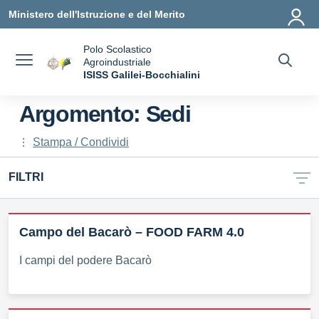
Vai ai contenuti
Vai al menu di navigazione
Vai al footer
Ministero dell'Istruzione e del Merito
Polo Scolastico
Agroindustriale
a
ISISS Galilei-Bocchialini
— Visita la pagina iniziale della scuola
Argomento: Sedi
Stampa / Condividi
FILTRI
Campo del Bacarò – FOOD FARM 4.0
I campi del podere Bacarò