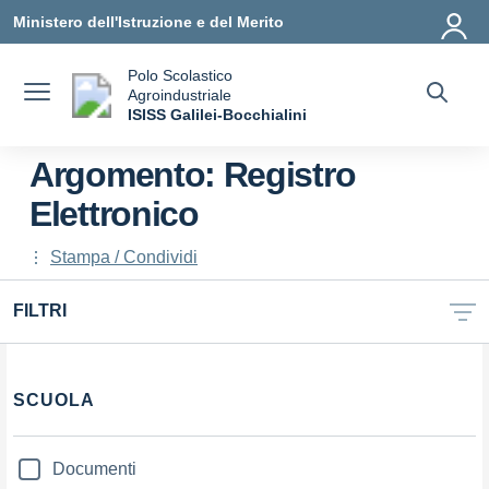
Vai ai contenuti
Vai al menu di navigazione
Vai al footer
Ministero dell'Istruzione e del Merito
Polo Scolastico
Agroindustriale
a
ISISS Galilei-Bocchialini
— Visita la pagina iniziale della scuola
Argomento: Registro
Elettronico
Stampa / Condividi
FILTRI
Filtri
SCUOLA
Documenti