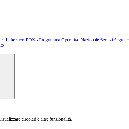
ica
Laboratori
PON - Programma Operativo Nazionale
Servizi
Segreter
uto
isualizzare circolari e altre funzionalità.