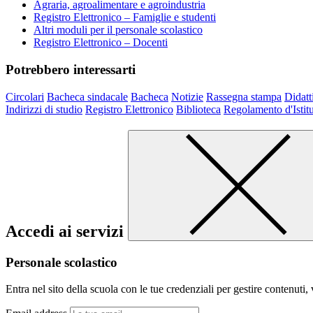
Agraria, agroalimentare e agroindustria
Registro Elettronico – Famiglie e studenti
Altri moduli per il personale scolastico
Registro Elettronico – Docenti
Potrebbero interessarti
Circolari
Bacheca sindacale
Bacheca
Notizie
Rassegna stampa
Didatt
Indirizzi di studio
Registro Elettronico
Biblioteca
Regolamento d'Istit
Accedi ai servizi
Personale scolastico
Entra nel sito della scuola con le tue credenziali per gestire contenuti, v