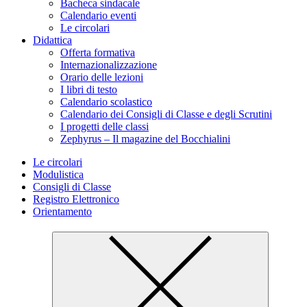
Bacheca sindacale
Calendario eventi
Le circolari
Didattica
Offerta formativa
Internazionalizzazione
Orario delle lezioni
I libri di testo
Calendario scolastico
Calendario dei Consigli di Classe e degli Scrutini
I progetti delle classi
Zephyrus – Il magazine del Bocchialini
Le circolari
Modulistica
Consigli di Classe
Registro Elettronico
Orientamento