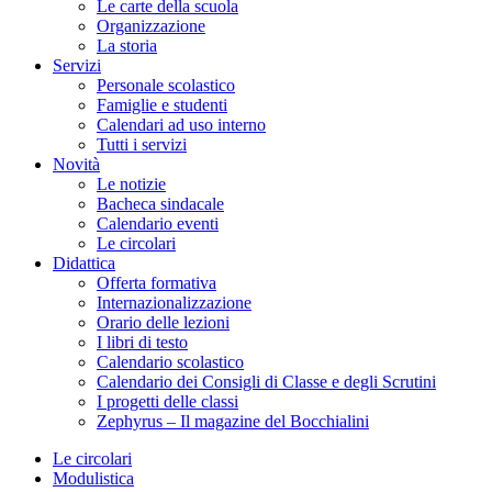
Le carte della scuola
Organizzazione
La storia
Servizi
Personale scolastico
Famiglie e studenti
Calendari ad uso interno
Tutti i servizi
Novità
Le notizie
Bacheca sindacale
Calendario eventi
Le circolari
Didattica
Offerta formativa
Internazionalizzazione
Orario delle lezioni
I libri di testo
Calendario scolastico
Calendario dei Consigli di Classe e degli Scrutini
I progetti delle classi
Zephyrus – Il magazine del Bocchialini
Le circolari
Modulistica