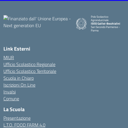
Polo Scolastico
Agroindustriale
ISISS Galilei-Bocchialini
San Secondo Parmense -
Parma
— Visita la pagina iniziale della 
Link Esterni
MIUR
Ufficio Scolastico Regionale
Ufficio Scolastico Territoriale
Scuola in Chiaro
Iscrizioni On Line
Invalsi
Comune
La Scuola
Presentazione
L.T.O. FOOD FARM 4.0