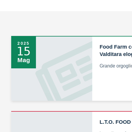
2025
Food Farm co
15
Valditara elo
Mag
Grande orgoglio 
L.T.O. FOOD