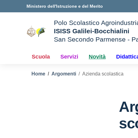
Vai ai contenuti
Vai al menu di navigazione
Vai al footer
Ministero dell'Istruzione e del Merito
Polo Scolastico Agroindustri
ISISS Galilei-Bocchialini
San Secondo Parmense - P
— Visita la pagina iniziale d
e della scuola
Scuola
Servizi
Novità
Didattic
Home
Argomenti
Azienda scolastica
Ar
sc