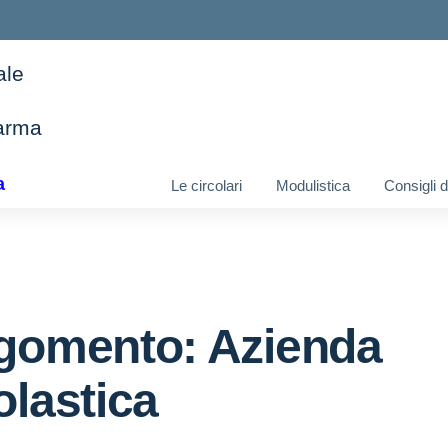
ale
arma
ella scuola
a
Le circolari
Modulistica
Consigli 
gomento: Azienda
olastica