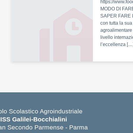
https://www.f
MODO DI FAR
SAPER FARE Il 
con tutta la sua
agroalimentare 
livello internaz
l’eccellenza […
olo Scolastico Agroindustriale
SISS Galilei-Bocchialini
an Secondo Parmense - Parma