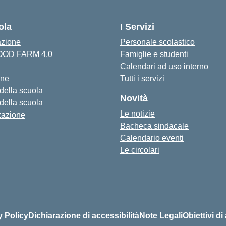
Visita la pagina iniziale della scuola
ola
I Servizi
azione
Personale scolastico
FOOD FARM 4.0
Famiglie e studenti
Calendari ad uso interno
one
Tutti i servizi
 della scuola
Novità
 della scuola
Le notizie
zazione
Bacheca sindacale
Calendario eventi
Le circolari
y Policy
Dichiarazione di accessibilità
Note Legali
Obiettivi di