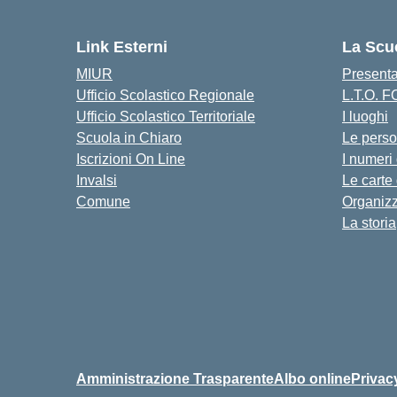
— 
Link Esterni
La Scu
MIUR
Present
Ufficio Scolastico Regionale
L.T.O. 
Ufficio Scolastico Territoriale
I luoghi
Scuola in Chiaro
Le pers
Iscrizioni On Line
I numeri
Invalsi
Le carte
Comune
Organiz
La storia
Amministrazione Trasparente
Albo online
Privac