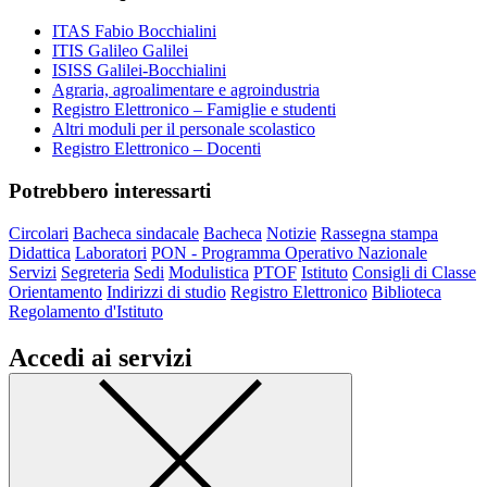
ITAS Fabio Bocchialini
ITIS Galileo Galilei
ISISS Galilei-Bocchialini
Agraria, agroalimentare e agroindustria
Registro Elettronico – Famiglie e studenti
Altri moduli per il personale scolastico
Registro Elettronico – Docenti
Potrebbero interessarti
Circolari
Bacheca sindacale
Bacheca
Notizie
Rassegna stampa
Didattica
Laboratori
PON - Programma Operativo Nazionale
Servizi
Segreteria
Sedi
Modulistica
PTOF
Istituto
Consigli di Classe
Orientamento
Indirizzi di studio
Registro Elettronico
Biblioteca
Regolamento d'Istituto
Accedi ai servizi