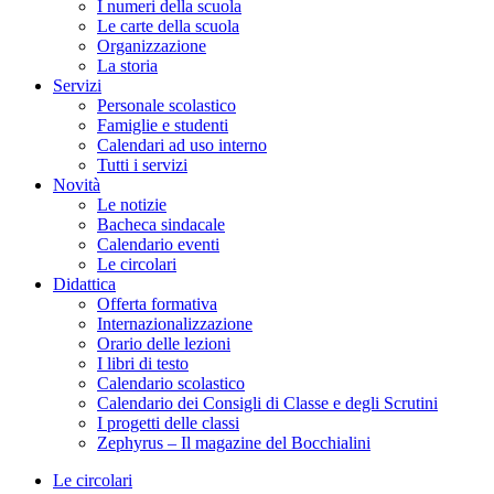
I numeri della scuola
Le carte della scuola
Organizzazione
La storia
Servizi
Personale scolastico
Famiglie e studenti
Calendari ad uso interno
Tutti i servizi
Novità
Le notizie
Bacheca sindacale
Calendario eventi
Le circolari
Didattica
Offerta formativa
Internazionalizzazione
Orario delle lezioni
I libri di testo
Calendario scolastico
Calendario dei Consigli di Classe e degli Scrutini
I progetti delle classi
Zephyrus – Il magazine del Bocchialini
Le circolari