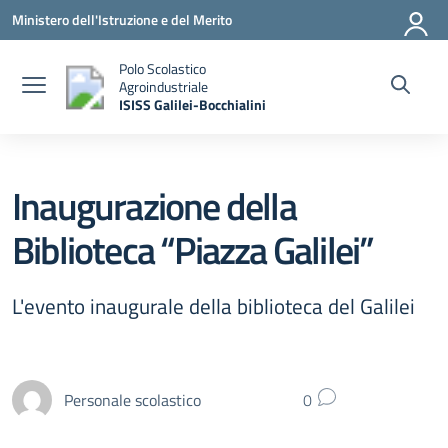
Vai ai contenuti
Vai al menu di navigazione
Vai al footer
Ministero dell'Istruzione e del Merito
Polo Scolastico
Agroindustriale
ISISS Galilei-Bocchialini
— Visita la pagina iniziale della scuola
Inaugurazione della
Biblioteca “Piazza Galilei”
L'evento inaugurale della biblioteca del Galilei
Personale scolastico
0