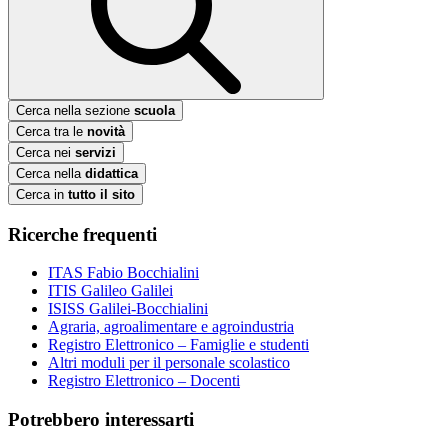
Cerca nella sezione
scuola
Cerca tra le
novità
Cerca nei
servizi
Cerca nella
didattica
Cerca in
tutto il sito
Ricerche frequenti
ITAS Fabio Bocchialini
ITIS Galileo Galilei
ISISS Galilei-Bocchialini
Agraria, agroalimentare e agroindustria
Registro Elettronico – Famiglie e studenti
Altri moduli per il personale scolastico
Registro Elettronico – Docenti
Potrebbero interessarti