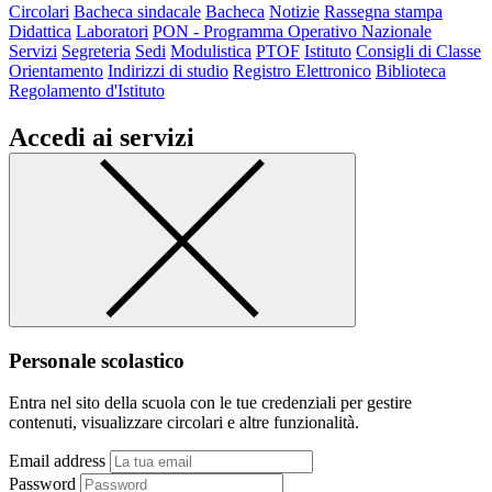
Circolari
Bacheca sindacale
Bacheca
Notizie
Rassegna stampa
Didattica
Laboratori
PON - Programma Operativo Nazionale
Servizi
Segreteria
Sedi
Modulistica
PTOF
Istituto
Consigli di Classe
Orientamento
Indirizzi di studio
Registro Elettronico
Biblioteca
Regolamento d'Istituto
Accedi ai servizi
Personale scolastico
Entra nel sito della scuola con le tue credenziali per gestire
contenuti, visualizzare circolari e altre funzionalità.
Email address
Password