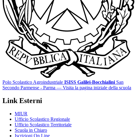
Polo Scolastico Agroindustriale
ISISS Galilei-Bocchialini
San
Secondo Parmense - Parma
— Visita la pagina iniziale della scuola
Link Esterni
MIUR
Ufficio Scolastico Regionale
Ufficio Scolastico Territoriale
Scuola in Chiaro
Iscrizioni On Line