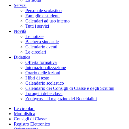
La storia
Servizi
Personale scolastico
Famiglie e studenti
Calendari ad uso interno
Tutti i servizi
Novità
Le notizie
Bacheca sindacale
Calendario eventi
Le circolari
Didattica
Offerta formativa
Internazionalizzazione
Orario delle lezioni
I libri di testo
Calendario scolastico
Calendario dei Consigli di Classe e degli Scrutini
I progetti delle classi
Zephyrus – Il magazine del Bocchialini
Le circolari
Modulistica
Consigli di Classe
Registro Elettronico