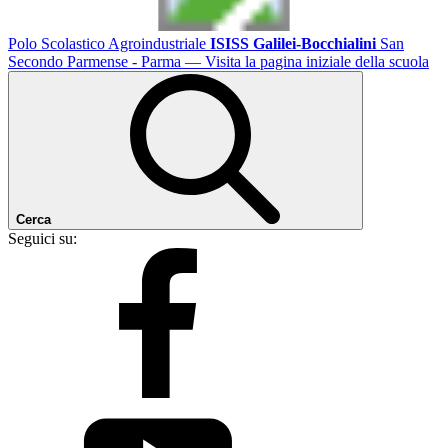
Polo Scolastico Agroindustriale
ISISS Galilei-Bocchialini
San
Secondo Parmense - Parma
— Visita la pagina iniziale della scuola
Cerca
Seguici su: