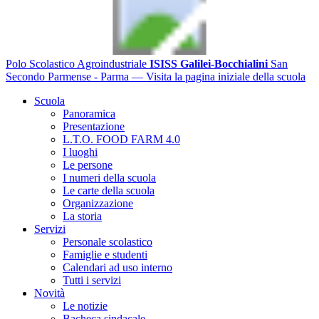
Polo Scolastico Agroindustriale
ISISS Galilei-Bocchialini
San
Secondo Parmense - Parma
— Visita la pagina iniziale della scuola
Scuola
Panoramica
Presentazione
L.T.O. FOOD FARM 4.0
I luoghi
Le persone
I numeri della scuola
Le carte della scuola
Organizzazione
La storia
Servizi
Personale scolastico
Famiglie e studenti
Calendari ad uso interno
Tutti i servizi
Novità
Le notizie
Bacheca sindacale