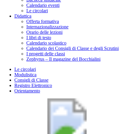
Calendario eventi
Le circolari
Didattica
Offerta formativa
Internazionalizzazione
Orario delle lezioni
I libri di testo
Calendario scolastico
Calendario dei Consigli di Classe e degli Scrutini
I progetti delle classi
Zephyrus – Il magazine del Bocchialini
Le circolari
Modulistica
Consigli di Classe
Registro Elettronico
Orientamento