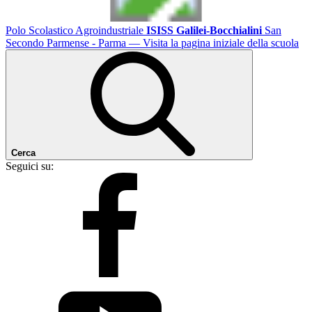
Polo Scolastico Agroindustriale
ISISS Galilei-Bocchialini
San
Secondo Parmense - Parma
— Visita la pagina iniziale della scuola
Cerca
Seguici su: