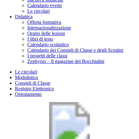
Calendario eventi
Le circolari
Didattica
Offerta formativa
Internazionalizzazione
Orario delle lezioni
I libri di testo
Calendario scolastico
Calendario dei Consigli di Classe e degli Scrutini
I progetti delle classi
Zephyrus – Il magazine del Bocchialini
Le circolari
Modulistica
Consigli di Classe
Registro Elettronico
Orientamento