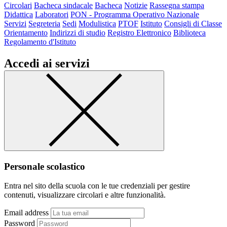
Circolari
Bacheca sindacale
Bacheca
Notizie
Rassegna stampa
Didattica
Laboratori
PON - Programma Operativo Nazionale
Servizi
Segreteria
Sedi
Modulistica
PTOF
Istituto
Consigli di Classe
Orientamento
Indirizzi di studio
Registro Elettronico
Biblioteca
Regolamento d'Istituto
Accedi ai servizi
Personale scolastico
Entra nel sito della scuola con le tue credenziali per gestire
contenuti, visualizzare circolari e altre funzionalità.
Email address
Password