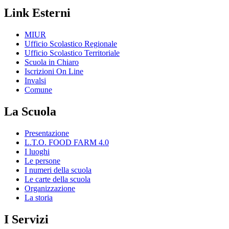
Link Esterni
MIUR
Ufficio Scolastico Regionale
Ufficio Scolastico Territoriale
Scuola in Chiaro
Iscrizioni On Line
Invalsi
Comune
La Scuola
Presentazione
L.T.O. FOOD FARM 4.0
I luoghi
Le persone
I numeri della scuola
Le carte della scuola
Organizzazione
La storia
I Servizi