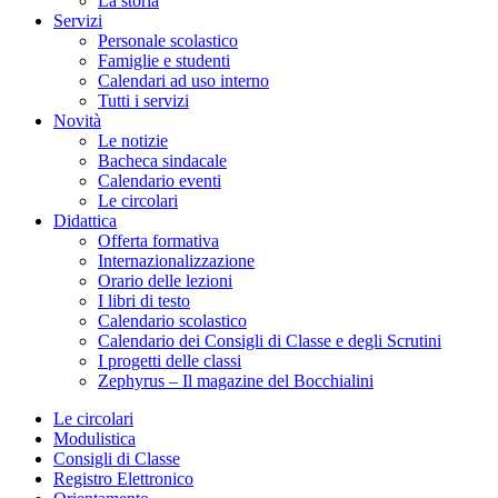
La storia
Servizi
Personale scolastico
Famiglie e studenti
Calendari ad uso interno
Tutti i servizi
Novità
Le notizie
Bacheca sindacale
Calendario eventi
Le circolari
Didattica
Offerta formativa
Internazionalizzazione
Orario delle lezioni
I libri di testo
Calendario scolastico
Calendario dei Consigli di Classe e degli Scrutini
I progetti delle classi
Zephyrus – Il magazine del Bocchialini
Le circolari
Modulistica
Consigli di Classe
Registro Elettronico