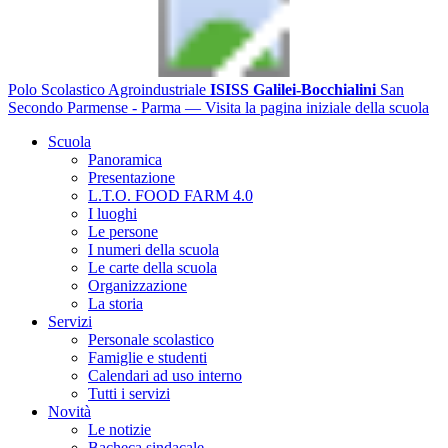
Polo Scolastico Agroindustriale
ISISS Galilei-Bocchialini
San
Secondo Parmense - Parma
— Visita la pagina iniziale della scuola
Scuola
Panoramica
Presentazione
L.T.O. FOOD FARM 4.0
I luoghi
Le persone
I numeri della scuola
Le carte della scuola
Organizzazione
La storia
Servizi
Personale scolastico
Famiglie e studenti
Calendari ad uso interno
Tutti i servizi
Novità
Le notizie
Bacheca sindacale