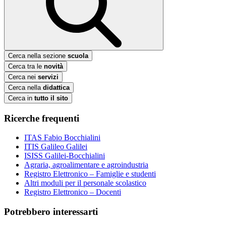
Cerca nella sezione
scuola
Cerca tra le
novità
Cerca nei
servizi
Cerca nella
didattica
Cerca in
tutto il sito
Ricerche frequenti
ITAS Fabio Bocchialini
ITIS Galileo Galilei
ISISS Galilei-Bocchialini
Agraria, agroalimentare e agroindustria
Registro Elettronico – Famiglie e studenti
Altri moduli per il personale scolastico
Registro Elettronico – Docenti
Potrebbero interessarti