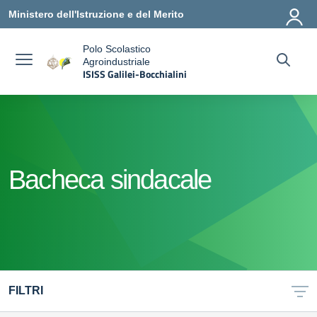
Vai ai contenuti
Vai al menu di navigazione
Vai al footer
Ministero dell'Istruzione e del Merito
Polo Scolastico
Agroindustriale
a
ISISS Galilei-Bocchialini
— Visita la pagina iniziale della scuola
Bacheca sindacale
FILTRI