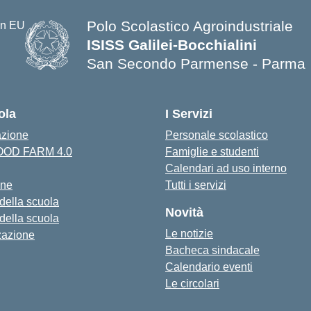
Polo Scolastico Agroindustriale
ISISS Galilei-Bocchialini
San Secondo Parmense - Parma
— Visita la pagina iniziale della s
ola
I Servizi
azione
Personale scolastico
FOOD FARM 4.0
Famiglie e studenti
Calendari ad uso interno
one
Tutti i servizi
 della scuola
Novità
 della scuola
Le notizie
zazione
Bacheca sindacale
Calendario eventi
Le circolari