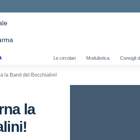
ale
arma
ella scuola
a
Le circolari
Modulistica
Consigli 
 la Band del Bocchialini!
na la
lini!