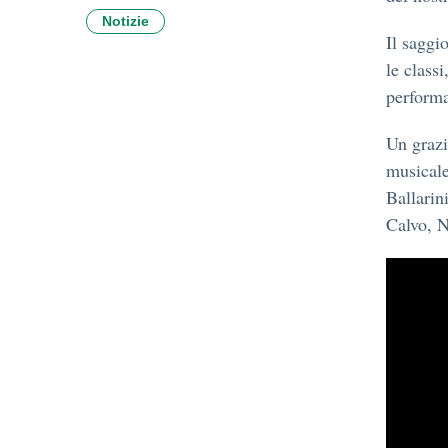
Notizie
Il saggi
le classi
perform
Un grazi
musicale
Ballarin
Calvo, N