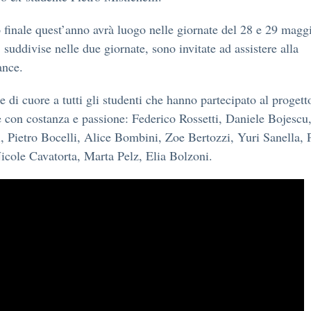
o finale quest’anno avrà luogo nelle giornate del 28 e 29 maggi
, suddivise nelle due giornate, sono invitate ad assistere alla
ance.
e di cuore a tutti gli studenti che hanno partecipato al progett
 con costanza e passione: Federico Rossetti, Daniele Bojescu
i, Pietro Bocelli, Alice Bombini, Zoe Bertozzi, Yuri Sanella, 
icole Cavatorta, Marta Pelz, Elia Bolzoni.