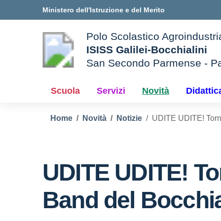
Vai ai contenuti
Vai al menu di navigazione
Vai al footer
Ministero dell'Istruzione e del Merito
Polo Scolastico Agroindustri
ISISS Galilei-Bocchialini
San Secondo Parmense - P
— Visita la pagina iniziale d
e della scuola
Scuola
Servizi
Novità
Didattic
Home
Novità
Notizie
UDITE UDITE! Torna
UDITE UDITE! Tor
Band del Bocchia