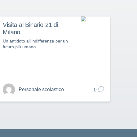
Visita al Binario 21 di
La D
Milano
altr
stel
Un antidoto all'indifferenza per un
futuro più umano
Evento
creati
Personale scolastico
0