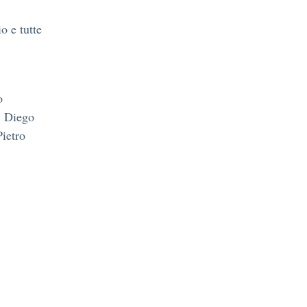
o e tutte
o
, Diego
Pietro