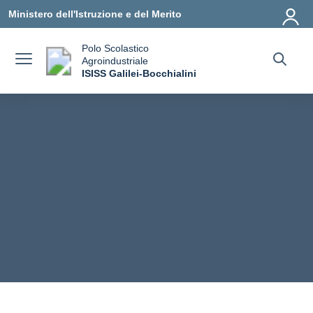
Vai ai contenuti
Vai al menu di navigazione
Vai al footer
Ministero dell'Istruzione e del Merito
Polo Scolastico
Agroindustriale
a
ISISS Galilei-Bocchialini
— Visita la pagina iniziale della scuola