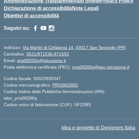
Amministrazione Trasparente
Albo online
Privacy Policy
Dichiarazione di accessibilità
Note Legali
Obiettivi di accessibilità
Seguici su:
Indirizzo:
Via Martiri di Cefalonia 14, 43017 San Secondo (PR)
Centralino:
0521/871536-871593
Email:
pris00200q@istruzione.it
Posta elettronica certificata (PEC):
pris00200q@pec.istruzione.it
Codice fiscale: 92023930347
Codice meccanografico:
PRIS00200Q
Codice Indice delle Pubbliche Amministrazioni (IPA):
istsc_pris00200q
Codice unico di fatturazione (CUF): UFZ0BS
Idea e progetto di Designers Italia