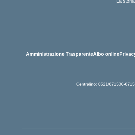
La storia
Amministrazione Trasparente
Albo online
Privac
Centralino:
0521/871536-8715