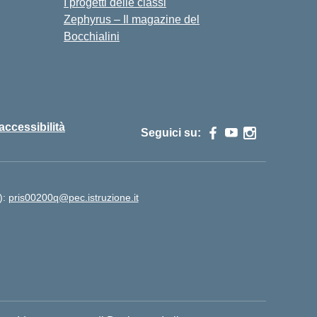
I progetti delle classi
Zephyrus – Il magazine del
Bocchialini
 accessibilità
Seguici su:
):
pris00200q@pec.istruzione.it