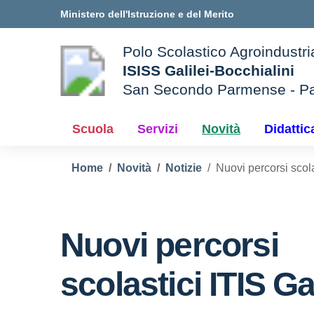
Vai ai contenuti
Vai al menu di navigazione
Vai al footer
Ministero dell'Istruzione e del Merito
Polo Scolastico Agroindustri
ISISS Galilei-Bocchialini
San Secondo Parmense - P
— Visita la pagina iniziale d
e della scuola
Scuola
Servizi
Novità
Didattic
Home
Novità
Notizie
Nuovi percorsi scola
Nuovi percorsi
scolastici ITIS Gal