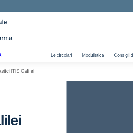
ale
arma
ella scuola
a
Le circolari
Modulistica
Consigli 
stici ITIS Galilei
ilei