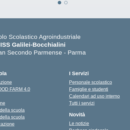
olo Scolastico Agroindustriale
SISS Galilei-Bocchialini
an Secondo Parmense - Parma
Visita la pagina iniziale della scuola
ola
I Servizi
azione
Personale scolastico
FOOD FARM 4.0
Famiglie e studenti
Calendari ad uso interno
one
Tutti i servizi
 della scuola
Novità
 della scuola
Le notizie
zazione