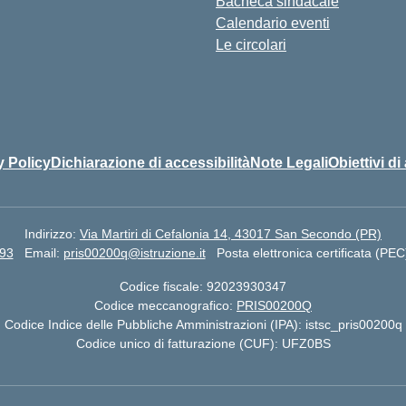
Bacheca sindacale
Calendario eventi
Le circolari
y Policy
Dichiarazione di accessibilità
Note Legali
Obiettivi di
Indirizzo:
Via Martiri di Cefalonia 14, 43017 San Secondo (PR)
93
Email:
pris00200q@istruzione.it
Posta elettronica certificata (PEC
Codice fiscale: 92023930347
Codice meccanografico:
PRIS00200Q
Codice Indice delle Pubbliche Amministrazioni (IPA): istsc_pris00200q
Codice unico di fatturazione (CUF): UFZ0BS