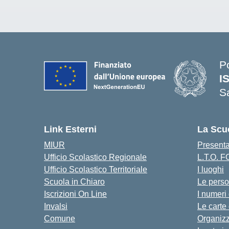
P
I
S
— 
Link Esterni
La Scu
MIUR
Present
Ufficio Scolastico Regionale
L.T.O. 
Ufficio Scolastico Territoriale
I luoghi
Scuola in Chiaro
Le pers
Iscrizioni On Line
I numeri
Invalsi
Le carte
Comune
Organiz