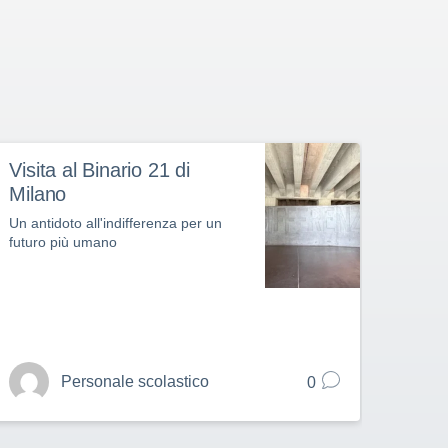
Visita al Binario 21 di
La D
Milano
altr
stel
Un antidoto all'indifferenza per un
futuro più umano
Evento
creati
Personale scolastico
0