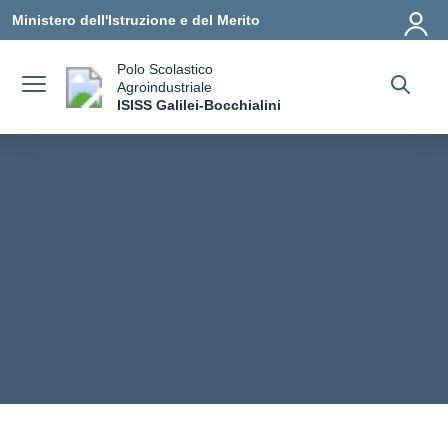
Vai ai contenuti
Vai al menu di navigazione
Vai al footer
Ministero dell'Istruzione e del Merito
Polo Scolastico
Agroindustriale
a
ISISS Galilei-Bocchialini
— Visita la pagina iniziale della scuola