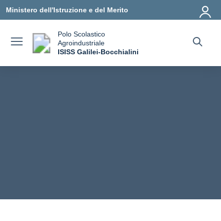
Vai ai contenuti
Vai al menu di navigazione
Vai al footer
Ministero dell'Istruzione e del Merito
Polo Scolastico
Agroindustriale
a
ISISS Galilei-Bocchialini
— Visita la pagina iniziale della scuola