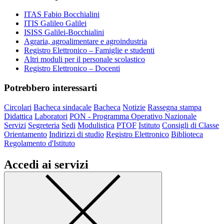
ITAS Fabio Bocchialini
ITIS Galileo Galilei
ISISS Galilei-Bocchialini
Agraria, agroalimentare e agroindustria
Registro Elettronico – Famiglie e studenti
Altri moduli per il personale scolastico
Registro Elettronico – Docenti
Potrebbero interessarti
Circolari
Bacheca sindacale
Bacheca
Notizie
Rassegna stampa
Didattica
Laboratori
PON - Programma Operativo Nazionale
Servizi
Segreteria
Sedi
Modulistica
PTOF
Istituto
Consigli di Classe
Orientamento
Indirizzi di studio
Registro Elettronico
Biblioteca
Regolamento d'Istituto
Accedi ai servizi