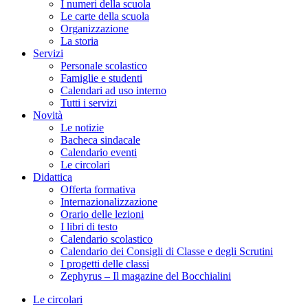
I numeri della scuola
Le carte della scuola
Organizzazione
La storia
Servizi
Personale scolastico
Famiglie e studenti
Calendari ad uso interno
Tutti i servizi
Novità
Le notizie
Bacheca sindacale
Calendario eventi
Le circolari
Didattica
Offerta formativa
Internazionalizzazione
Orario delle lezioni
I libri di testo
Calendario scolastico
Calendario dei Consigli di Classe e degli Scrutini
I progetti delle classi
Zephyrus – Il magazine del Bocchialini
Le circolari