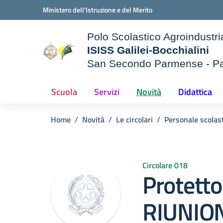
Vai ai contenuti
Vai al menu di navigazione
Vai al footer
Ministero dell'Istruzione e del Merito
Polo Scolastico Agroindustri
ISISS Galilei-Bocchialini
San Secondo Parmense - P
— Visita la pagina iniziale d
e della scuola
Scuola
Servizi
Novità
Didattica
Home
Novità
Le circolari
Personale scolas
Circolare 018
Protetto
RIUNIO