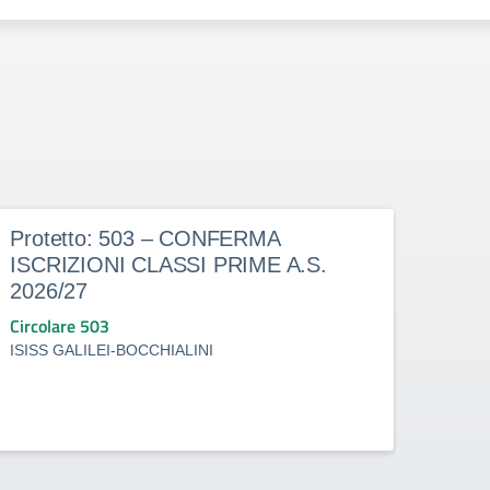
Protetto: 503 – CONFERMA
Prot
ISCRIZIONI CLASSI PRIME A.S.
doce
2026/27
dete
indi
Circolare 503
Circo
ISISS GALILEI-BOCCHIALINI
ISISS