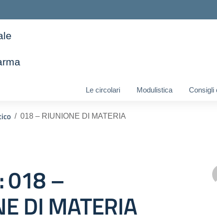
ale
arma
ella scuola
Le circolari
Modulistica
Consigli
tico
018 – RIUNIONE DI MATERIA
: 018 –
NE DI MATERIA