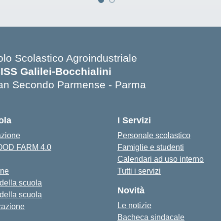
olo Scolastico Agroindustriale
SISS Galilei-Bocchialini
an Secondo Parmense - Parma
Visita la pagina iniziale della scuola
ola
I Servizi
azione
Personale scolastico
FOOD FARM 4.0
Famiglie e studenti
Calendari ad uso interno
one
Tutti i servizi
 della scuola
Novità
 della scuola
Le notizie
zazione
Bacheca sindacale