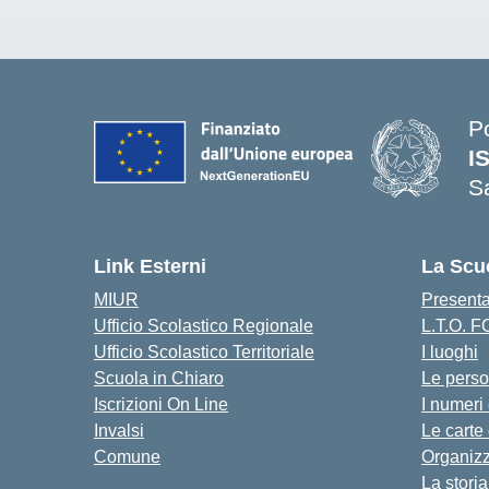
P
I
S
— 
Link Esterni
La Scu
MIUR
Present
Ufficio Scolastico Regionale
L.T.O. 
Ufficio Scolastico Territoriale
I luoghi
Scuola in Chiaro
Le pers
Iscrizioni On Line
I numeri
Invalsi
Le carte
Comune
Organiz
La storia