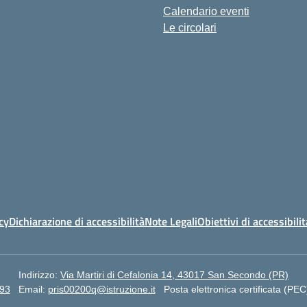
Calendario eventi
Le circolari
cy
Dichiarazione di accessibilità
Note Legali
Obiettivi di accessibilit
Indirizzo:
Via Martiri di Cefalonia 14, 43017 San Secondo (PR)
93
Email:
pris00200q@istruzione.it
Posta elettronica certificata (PEC