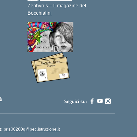
Zephyrus – Il magazine del
Bocchialini
à
Seguici su:
):
pris00200q@pec.istruzione.it