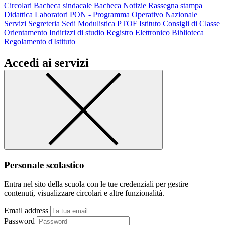
Circolari
Bacheca sindacale
Bacheca
Notizie
Rassegna stampa
Didattica
Laboratori
PON - Programma Operativo Nazionale
Servizi
Segreteria
Sedi
Modulistica
PTOF
Istituto
Consigli di Classe
Orientamento
Indirizzi di studio
Registro Elettronico
Biblioteca
Regolamento d'Istituto
Accedi ai servizi
Personale scolastico
Entra nel sito della scuola con le tue credenziali per gestire
contenuti, visualizzare circolari e altre funzionalità.
Email address
Password