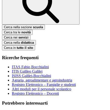
Cerca nella sezione
scuola
Cerca tra le
novità
Cerca nei
servizi
Cerca nella
didattica
Cerca in
tutto il sito
Ricerche frequenti
ITAS Fabio Bocchialini
ITIS Galileo Galilei
ISISS Galilei-Bocchialini
Agraria, agroalimentare e agroindustria
Registro Elettronico – Famiglie e studenti
Altri moduli per il personale scolastico
Registro Elettronico – Docenti
Potrebbero interessarti