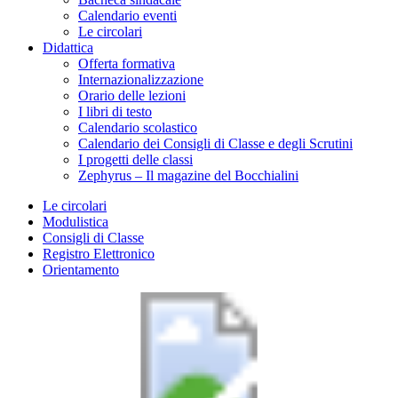
Calendario eventi
Le circolari
Didattica
Offerta formativa
Internazionalizzazione
Orario delle lezioni
I libri di testo
Calendario scolastico
Calendario dei Consigli di Classe e degli Scrutini
I progetti delle classi
Zephyrus – Il magazine del Bocchialini
Le circolari
Modulistica
Consigli di Classe
Registro Elettronico
Orientamento