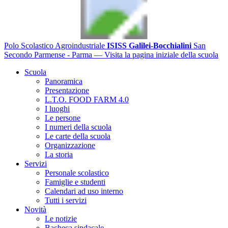
Polo Scolastico Agroindustriale
ISISS Galilei-Bocchialini
San
Secondo Parmense - Parma
— Visita la pagina iniziale della scuola
Scuola
Panoramica
Presentazione
L.T.O. FOOD FARM 4.0
I luoghi
Le persone
I numeri della scuola
Le carte della scuola
Organizzazione
La storia
Servizi
Personale scolastico
Famiglie e studenti
Calendari ad uso interno
Tutti i servizi
Novità
Le notizie
Bacheca sindacale