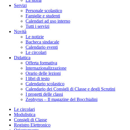
La storia
Servizi
Personale scolastico
Famiglie e studenti
Calendari ad uso interno
Tutti i servizi
Novità
Le notizie
Bacheca sindacale
Calendario eventi
Le circolari
Didattica
Offerta formativa
Internazionalizzazione
Orario delle lezioni
I libri di testo
Calendario scolastico
Calendario dei Consigli di Classe e degli Scrutini
I progetti delle classi
Zephyrus – Il magazine del Bocchialini
Le circolari
Modulistica
Consigli di Classe
Registro Elettronico