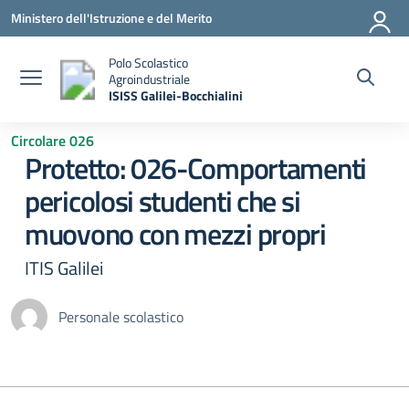
Vai ai contenuti
Vai al menu di navigazione
Vai al footer
Ministero dell'Istruzione e del Merito
Polo Scolastico
Agroindustriale
ISISS Galilei-Bocchialini
— Visita la pagina iniziale della scuola
Circolare 026
Protetto: 026-Comportamenti
pericolosi studenti che si
muovono con mezzi propri
ITIS Galilei
Personale scolastico