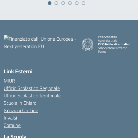
Polo Scolastico
Agroindustriale
ISISS Galilei-Bocchialini
San Secondo Parmense -
Parma
— Visita la pagina iniziale della 
Link Esterni
MIUR
Ufficio Scolastico Regionale
Ufficio Scolastico Territoriale
Scuola in Chiaro
Iscrizioni On Line
Invalsi
Comune
La Scuola