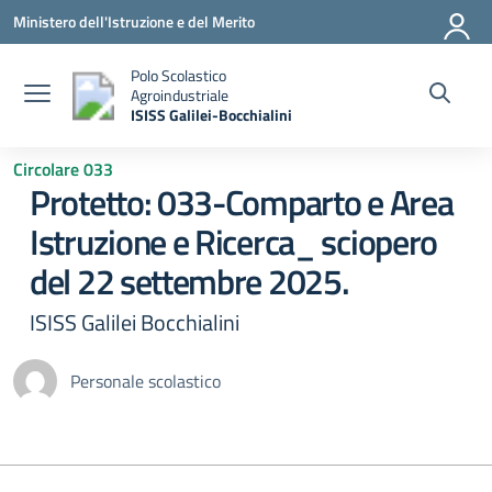
Vai ai contenuti
Vai al menu di navigazione
Vai al footer
Ministero dell'Istruzione e del Merito
Polo Scolastico
Agroindustriale
ISISS Galilei-Bocchialini
— Visita la pagina iniziale della scuola
Circolare 033
Protetto: 033-Comparto e Area
Istruzione e Ricerca_ sciopero
del 22 settembre 2025.
ISISS Galilei Bocchialini
Personale scolastico