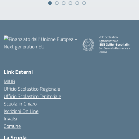
Polo Scolastico
Agroindustriale
ISISS Galilei-Bocchialini
San Secondo Parmense -
Parma
— Visita la pagina iniziale della 
Link Esterni
MIUR
Ufficio Scolastico Regionale
Ufficio Scolastico Territoriale
Scuola in Chiaro
Iscrizioni On Line
Invalsi
Comune
La Scuola