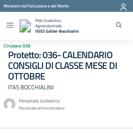
Vai ai contenuti
Vai al menu di navigazione
Vai al footer
Ministero dell'Istruzione e del Merito
Polo Scolastico
Agroindustriale
ISISS Galilei-Bocchialini
— Visita la pagina iniziale della scuola
Circolare 036
Protetto: 036- CALENDARIO
CONSIGLI DI CLASSE MESE DI
OTTOBRE
ITAS BOCCHIALINI
Personale scolastico
Personale amministrativo