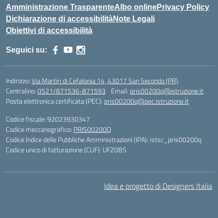
Amministrazione Trasparente
Albo online
Privacy Policy
Dichiarazione di accessibilità
Note Legali
Obiettivi di accessibilità
Seguici su:
Indirizzo:
Via Martiri di Cefalonia 14, 43017 San Secondo (PR)
Centralino:
0521/871536-871593
Email:
pris00200q@istruzione.it
Posta elettronica certificata (PEC):
pris00200q@pec.istruzione.it
Codice fiscale: 92023930347
Codice meccanografico:
PRIS00200Q
Codice Indice delle Pubbliche Amministrazioni (IPA): istsc_pris00200q
Codice unico di fatturazione (CUF): UFZ0BS
Idea e progetto di Designers Italia