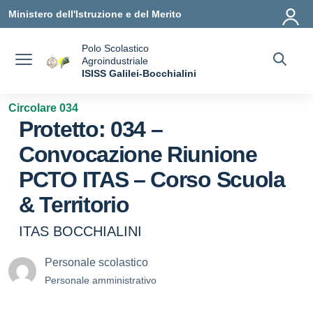
Vai ai contenuti
Vai al menu di navigazione
Vai al footer
Ministero dell'Istruzione e del Merito
Polo Scolastico
Agroindustriale
a
ISISS Galilei-Bocchialini
— Visita la pagina iniziale della scuola
Circolare 034
Protetto: 034 –
Convocazione Riunione
PCTO ITAS – Corso Scuola
& Territorio
ITAS BOCCHIALINI
Personale scolastico
Personale amministrativo