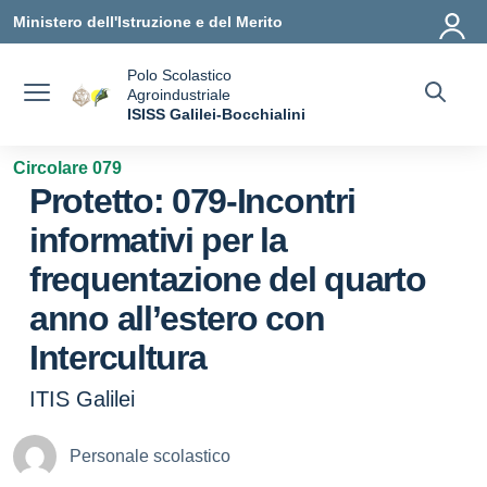
Vai ai contenuti
Vai al menu di navigazione
Vai al footer
Ministero dell'Istruzione e del Merito
Polo Scolastico
Agroindustriale
a
ISISS Galilei-Bocchialini
— Visita la pagina iniziale della scuola
Circolare 079
Protetto: 079-Incontri
informativi per la
frequentazione del quarto
anno all’estero con
Intercultura
ITIS Galilei
Personale scolastico