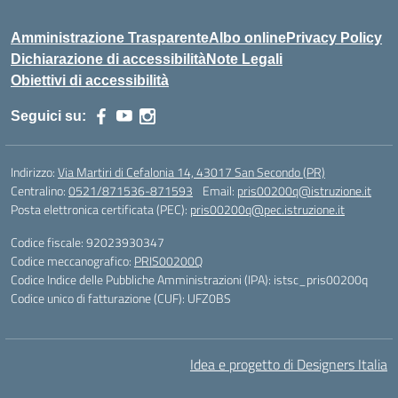
Amministrazione Trasparente
Albo online
Privacy Policy
Dichiarazione di accessibilità
Note Legali
Obiettivi di accessibilità
Seguici su:
Indirizzo:
Via Martiri di Cefalonia 14, 43017 San Secondo (PR)
Centralino:
0521/871536-871593
Email:
pris00200q@istruzione.it
Posta elettronica certificata (PEC):
pris00200q@pec.istruzione.it
Codice fiscale: 92023930347
Codice meccanografico:
PRIS00200Q
Codice Indice delle Pubbliche Amministrazioni (IPA): istsc_pris00200q
Codice unico di fatturazione (CUF): UFZ0BS
Idea e progetto di Designers Italia