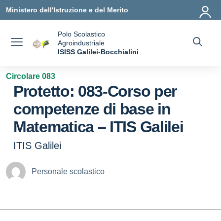
Vai ai contenuti
Vai al menu di navigazione
Vai al footer
Ministero dell'Istruzione e del Merito
Polo Scolastico
Agroindustriale
a
ISISS Galilei-Bocchialini
— Visita la pagina iniziale della scuola
Circolare 083
Protetto: 083-Corso per
competenze di base in
Matematica – ITIS Galilei
ITIS Galilei
Personale scolastico