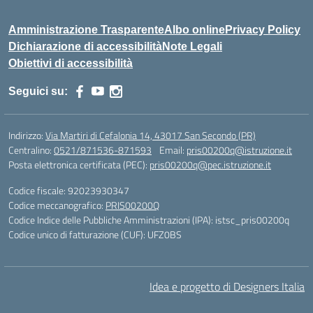
Amministrazione Trasparente
Albo online
Privacy Policy
Dichiarazione di accessibilità
Note Legali
Obiettivi di accessibilità
Seguici su:
Indirizzo:
Via Martiri di Cefalonia 14, 43017 San Secondo (PR)
Centralino:
0521/871536-871593
Email:
pris00200q@istruzione.it
Posta elettronica certificata (PEC):
pris00200q@pec.istruzione.it
Codice fiscale: 92023930347
Codice meccanografico:
PRIS00200Q
Codice Indice delle Pubbliche Amministrazioni (IPA): istsc_pris00200q
Codice unico di fatturazione (CUF): UFZ0BS
Idea e progetto di Designers Italia