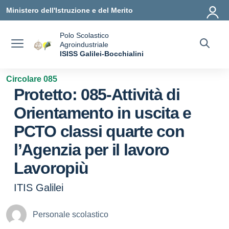
Vai ai contenuti
Vai al menu di navigazione
Vai al footer
Ministero dell'Istruzione e del Merito
Polo Scolastico
Agroindustriale
a
ISISS Galilei-Bocchialini
— Visita la pagina iniziale della scuola
Circolare 085
Protetto: 085-Attività di
Orientamento in uscita e
PCTO classi quarte con
l’Agenzia per il lavoro
Lavoropiù
ITIS Galilei
Personale scolastico