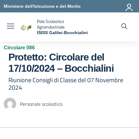
Vai ai contenuti
Vai al menu di navigazione
Vai al footer
Ministero dell'Istruzione e del Merito
Polo Scolastico
Agroindustriale
ISISS Galilei-Bocchialini
— Visita la pagina iniziale della scuola
Circolare 086
Protetto: Circolare del
17/10/2024 – Bocchialini
Riunione Consigli di Classe del 07 Novembre
2024
Personale scolastico