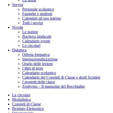
La storia
Servizi
Personale scolastico
Famiglie e studenti
Calendari ad uso interno
Tutti i servizi
Novità
Le notizie
Bacheca sindacale
Calendario eventi
Le circolari
Didattica
Offerta formativa
Internazionalizzazione
Orario delle lezioni
I libri di testo
Calendario scolastico
Calendario dei Consigli di Classe e degli Scrutini
I progetti delle classi
Zephyrus – Il magazine del Bocchialini
Le circolari
Modulistica
Consigli di Classe
Registro Elettronico