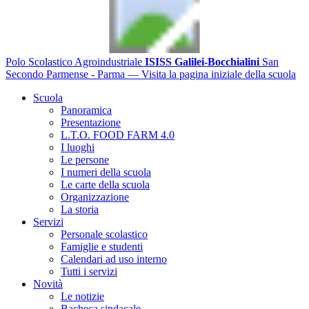
Polo Scolastico Agroindustriale
ISISS Galilei-Bocchialini
San
Secondo Parmense - Parma
— Visita la pagina iniziale della scuola
Scuola
Panoramica
Presentazione
L.T.O. FOOD FARM 4.0
I luoghi
Le persone
I numeri della scuola
Le carte della scuola
Organizzazione
La storia
Servizi
Personale scolastico
Famiglie e studenti
Calendari ad uso interno
Tutti i servizi
Novità
Le notizie
Bacheca sindacale