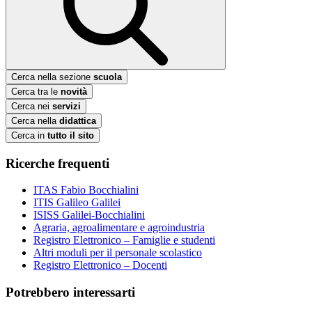
Cerca nella sezione
scuola
Cerca tra le
novità
Cerca nei
servizi
Cerca nella
didattica
Cerca in
tutto il sito
Ricerche frequenti
ITAS Fabio Bocchialini
ITIS Galileo Galilei
ISISS Galilei-Bocchialini
Agraria, agroalimentare e agroindustria
Registro Elettronico – Famiglie e studenti
Altri moduli per il personale scolastico
Registro Elettronico – Docenti
Potrebbero interessarti