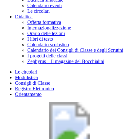
Calendario eventi
Le circolari
Didattica
Offerta formativa
Internazionalizzazione
Orario delle lezioni
I libri di testo
Calendario scolastico
Calendario dei Consigli di Classe e degli Scrutini
I progetti delle classi
Zephyrus – Il magazine del Bocchialini
Le circolari
Modulistica
Consigli di Classe
Registro Elettronico
Orientamento