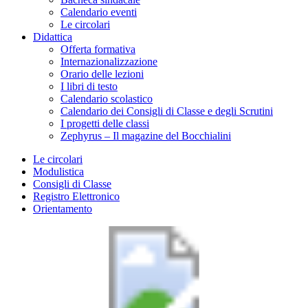
Calendario eventi
Le circolari
Didattica
Offerta formativa
Internazionalizzazione
Orario delle lezioni
I libri di testo
Calendario scolastico
Calendario dei Consigli di Classe e degli Scrutini
I progetti delle classi
Zephyrus – Il magazine del Bocchialini
Le circolari
Modulistica
Consigli di Classe
Registro Elettronico
Orientamento