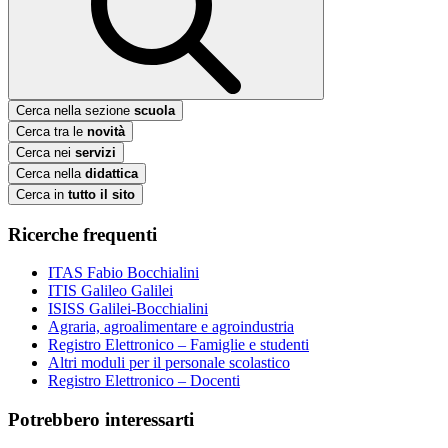
Cerca nella sezione
scuola
Cerca tra le
novità
Cerca nei
servizi
Cerca nella
didattica
Cerca in
tutto il sito
Ricerche frequenti
ITAS Fabio Bocchialini
ITIS Galileo Galilei
ISISS Galilei-Bocchialini
Agraria, agroalimentare e agroindustria
Registro Elettronico – Famiglie e studenti
Altri moduli per il personale scolastico
Registro Elettronico – Docenti
Potrebbero interessarti