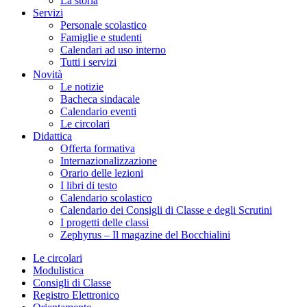
La storia
Servizi
Personale scolastico
Famiglie e studenti
Calendari ad uso interno
Tutti i servizi
Novità
Le notizie
Bacheca sindacale
Calendario eventi
Le circolari
Didattica
Offerta formativa
Internazionalizzazione
Orario delle lezioni
I libri di testo
Calendario scolastico
Calendario dei Consigli di Classe e degli Scrutini
I progetti delle classi
Zephyrus – Il magazine del Bocchialini
Le circolari
Modulistica
Consigli di Classe
Registro Elettronico