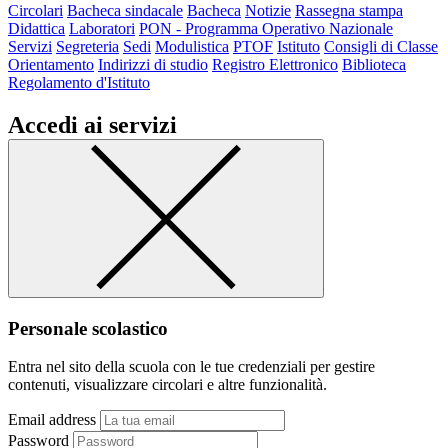
Circolari
Bacheca sindacale
Bacheca
Notizie
Rassegna stampa
Didattica
Laboratori
PON - Programma Operativo Nazionale
Servizi
Segreteria
Sedi
Modulistica
PTOF
Istituto
Consigli di Classe
Orientamento
Indirizzi di studio
Registro Elettronico
Biblioteca
Regolamento d'Istituto
Accedi ai servizi
Personale scolastico
Entra nel sito della scuola con le tue credenziali per gestire
contenuti, visualizzare circolari e altre funzionalità.
Email address
Password