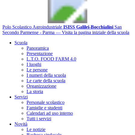
Polo Scolastico Agroindustriale
ISISS Galilei-Bocchialini
San
Secondo Parmense - Parma
— Visita la pagina iniziale della scuola
Scuola
Panoramica
Presentazione
L.T.O. FOOD FARM 4.0
I luoghi
Le persone
I numeri della scuola
Le carte della scuola
Organizzazione
La storia
Servizi
Personale scolastico
Famiglie e studenti
Calendari ad uso interno
Tutti i servizi
Novità
Le notizie
Bacheca sindacale