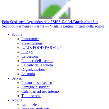
Polo Scolastico Agroindustriale
ISISS Galilei-Bocchialini
San
Secondo Parmense - Parma
— Visita la pagina iniziale della scuola
Scuola
Panoramica
Presentazione
L.T.O. FOOD FARM 4.0
I luoghi
Le persone
I numeri della scuola
Le carte della scuola
Organizzazione
La storia
Servizi
Personale scolastico
Famiglie e studenti
Calendari ad uso interno
Tutti i servizi
Novità
Le notizie
Bacheca sindacale