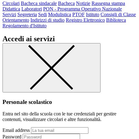
Circolari
Bacheca sindacale
Bacheca
Notizie
Rassegna stampa
Didattica
Laboratori
PON - Programma Operativo Nazionale
Servizi
Segreteria
Sedi
Modulistica
PTOF
Istituto
Consigli di Classe
Orientamento
Indirizzi di studio
Registro Elettronico
Biblioteca
Regolamento d'Istituto
Accedi ai servizi
Personale scolastico
Entra nel sito della scuola con le tue credenziali per gestire
contenuti, visualizzare circolari e altre funzionalità.
Email address
Password