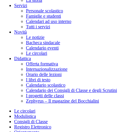
La storia
Servizi
Personale scolastico
Famiglie e studenti
Calendari ad uso interno
Tutti i servizi
Novità
Le notizie
Bacheca sindacale
Calendario eventi
Le circolari
Didattica
Offerta formativa
Internazionalizzazione
Orario delle lezioni
I libri di testo
Calendario scolastico
Calendario dei Consigli di Classe e degli Scrutini
I progetti delle classi
Zephyrus – Il magazine del Bocchialini
Le circolari
Modulistica
Consigli di Classe
Registro Elettronico