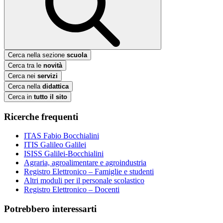
Cerca nella sezione
scuola
Cerca tra le
novità
Cerca nei
servizi
Cerca nella
didattica
Cerca in
tutto il sito
Ricerche frequenti
ITAS Fabio Bocchialini
ITIS Galileo Galilei
ISISS Galilei-Bocchialini
Agraria, agroalimentare e agroindustria
Registro Elettronico – Famiglie e studenti
Altri moduli per il personale scolastico
Registro Elettronico – Docenti
Potrebbero interessarti