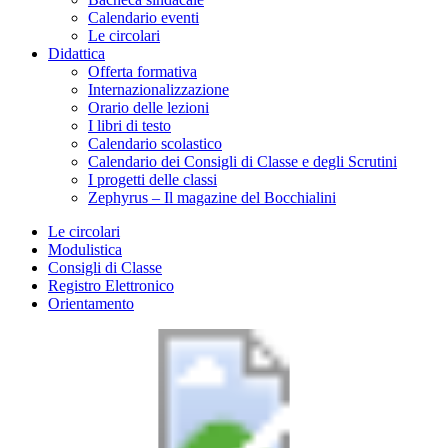
Calendario eventi
Le circolari
Didattica
Offerta formativa
Internazionalizzazione
Orario delle lezioni
I libri di testo
Calendario scolastico
Calendario dei Consigli di Classe e degli Scrutini
I progetti delle classi
Zephyrus – Il magazine del Bocchialini
Le circolari
Modulistica
Consigli di Classe
Registro Elettronico
Orientamento