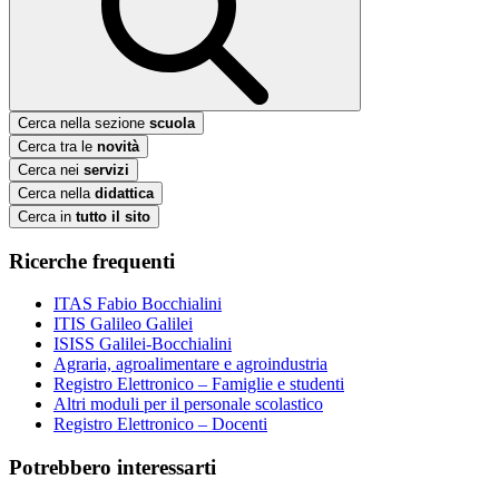
Cerca nella sezione
scuola
Cerca tra le
novità
Cerca nei
servizi
Cerca nella
didattica
Cerca in
tutto il sito
Ricerche frequenti
ITAS Fabio Bocchialini
ITIS Galileo Galilei
ISISS Galilei-Bocchialini
Agraria, agroalimentare e agroindustria
Registro Elettronico – Famiglie e studenti
Altri moduli per il personale scolastico
Registro Elettronico – Docenti
Potrebbero interessarti