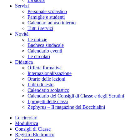
La storia
Servizi
Personale scolastico
Famiglie e studenti
Calendari ad uso interno
Tutti i servizi
Novità
Le notizie
Bacheca sindacale
Calendario eventi
Le circolari
Didattica
Offerta formativa
Internazionalizzazione
Orario delle lezioni
I libri di testo
Calendario scolastico
Calendario dei Consigli di Classe e degli Scrutini
I progetti delle classi
Zephyrus – Il magazine del Bocchialini
Le circolari
Modulistica
Consigli di Classe
Registro Elettronico