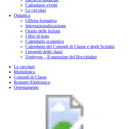
Calendario eventi
Le circolari
Didattica
Offerta formativa
Internazionalizzazione
Orario delle lezioni
I libri di testo
Calendario scolastico
Calendario dei Consigli di Classe e degli Scrutini
I progetti delle classi
Zephyrus – Il magazine del Bocchialini
Le circolari
Modulistica
Consigli di Classe
Registro Elettronico
Orientamento