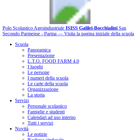
Polo Scolastico Agroindustriale
ISISS Galilei-Bocchialini
San
Secondo Parmense - Parma
— Visita la pagina iniziale della scuola
Scuola
Panoramica
Presentazione
L.T.O. FOOD FARM 4.0
I luoghi
Le persone
I numeri della scuola
Le carte della scuola
Organizzazione
La storia
Servizi
Personale scolastico
Famiglie e studenti
Calendari ad uso interno
Tutti i servizi
Novità
Le notizie
Bacheca sindacale