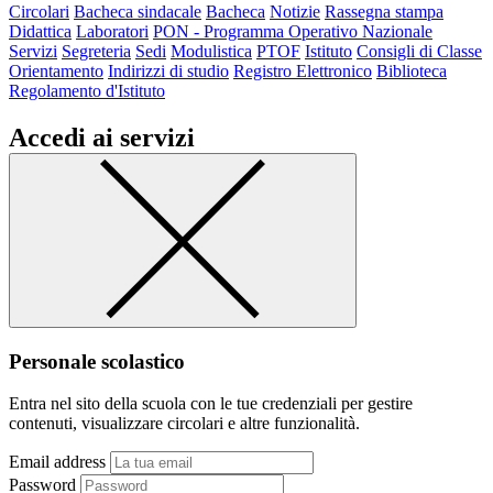
Circolari
Bacheca sindacale
Bacheca
Notizie
Rassegna stampa
Didattica
Laboratori
PON - Programma Operativo Nazionale
Servizi
Segreteria
Sedi
Modulistica
PTOF
Istituto
Consigli di Classe
Orientamento
Indirizzi di studio
Registro Elettronico
Biblioteca
Regolamento d'Istituto
Accedi ai servizi
Personale scolastico
Entra nel sito della scuola con le tue credenziali per gestire
contenuti, visualizzare circolari e altre funzionalità.
Email address
Password