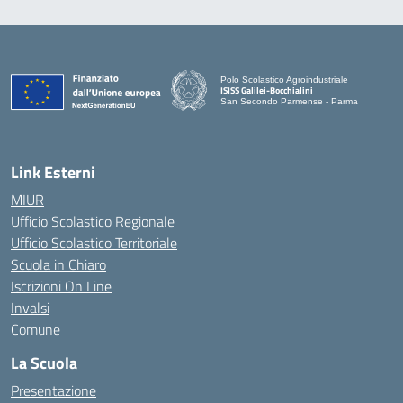
Polo Scolastico Agroindustriale
ISISS Galilei-Bocchialini
San Secondo Parmense - Parma
— Visita la pagina iniziale della scuola
Link Esterni
MIUR
Ufficio Scolastico Regionale
Ufficio Scolastico Territoriale
Scuola in Chiaro
Iscrizioni On Line
Invalsi
Comune
La Scuola
Presentazione