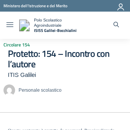
Vai ai contenuti
Vai al menu di navigazione
Vai al footer
Ministero dell'Istruzione e del Merito
Polo Scolastico
Agroindustriale
a
ISISS Galilei-Bocchialini
— Visita la pagina iniziale della scuola
Circolare 154
Protetto: 154 – Incontro con
l’autore
ITIS Galilei
Personale scolastico