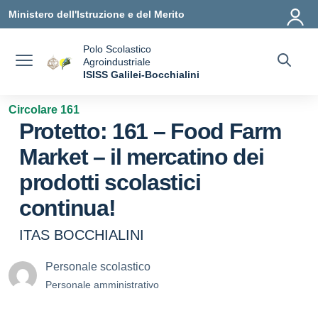
Vai ai contenuti
Vai al menu di navigazione
Vai al footer
Ministero dell'Istruzione e del Merito
Polo Scolastico
Agroindustriale
a
ISISS Galilei-Bocchialini
— Visita la pagina iniziale della scuola
Circolare 161
Protetto: 161 – Food Farm
Market – il mercatino dei
prodotti scolastici
continua!
ITAS BOCCHIALINI
Personale scolastico
Personale amministrativo