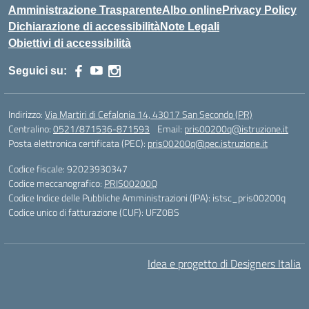
Amministrazione Trasparente
Albo online
Privacy Policy
Dichiarazione di accessibilità
Note Legali
Obiettivi di accessibilità
Seguici su:
Indirizzo:
Via Martiri di Cefalonia 14, 43017 San Secondo (PR)
Centralino:
0521/871536-871593
Email:
pris00200q@istruzione.it
Posta elettronica certificata (PEC):
pris00200q@pec.istruzione.it
Codice fiscale: 92023930347
Codice meccanografico:
PRIS00200Q
Codice Indice delle Pubbliche Amministrazioni (IPA): istsc_pris00200q
Codice unico di fatturazione (CUF): UFZ0BS
Idea e progetto di Designers Italia