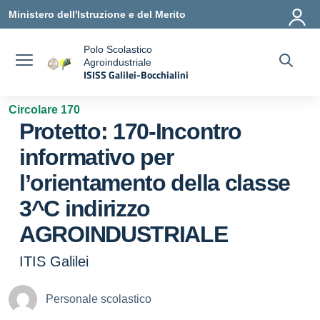
Vai ai contenuti
Vai al menu di navigazione
Vai al footer
Ministero dell'Istruzione e del Merito
Polo Scolastico
Agroindustriale
a
ISISS Galilei-Bocchialini
— Visita la pagina iniziale della scuola
Circolare 170
Protetto: 170-Incontro
informativo per
l’orientamento della classe
3^C indirizzo
AGROINDUSTRIALE
ITIS Galilei
Personale scolastico