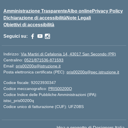
Amministrazione Trasparente
Albo online
Privacy Policy
Dichiarazione di accessibilità
Note Legali
Obiettivi di accessibilità
Seguici su:
Indirizzo:
Via Martiri di Cefalonia 14, 43017 San Secondo (PR)
Centralino:
0521/871536-871593
Email:
pris00200q@istruzione.it
Posta elettronica certificata (PEC):
pris00200q@pec.istruzione.it
Codice fiscale: 92023930347
Codice meccanografico:
PRIS00200Q
Codice Indice delle Pubbliche Amministrazioni (IPA):
istsc_pris00200q
Codice unico di fatturazione (CUF): UFZ0BS
Idea e progetto di Designers Italia