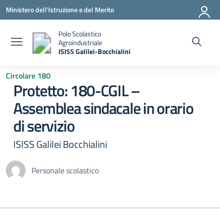
Vai ai contenuti
Vai al menu di navigazione
Vai al footer
Ministero dell'Istruzione e del Merito
Polo Scolastico
Agroindustriale
ISISS Galilei-Bocchialini
— Visita la pagina iniziale della scuola
Circolare 180
Protetto: 180-CGIL –
Assemblea sindacale in orario
di servizio
ISISS Galilei Bocchialini
Personale scolastico