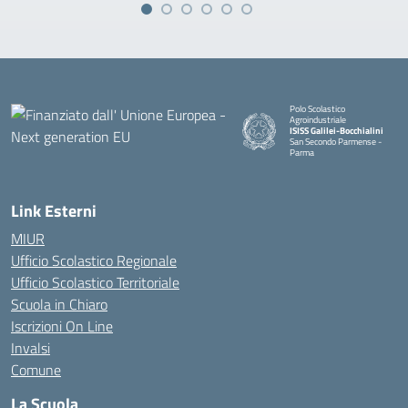
Polo Scolastico
Agroindustriale
ISISS Galilei-Bocchialini
San Secondo Parmense -
Parma
— Visita la pagina iniziale della 
Link Esterni
MIUR
Ufficio Scolastico Regionale
Ufficio Scolastico Territoriale
Scuola in Chiaro
Iscrizioni On Line
Invalsi
Comune
La Scuola