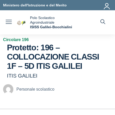
Vai ai contenuti
Vai al menu di navigazione
Vai al footer
Ministero dell'Istruzione e del Merito
Polo Scolastico
Agroindustriale
a
ISISS Galilei-Bocchialini
— Visita la pagina iniziale della scuola
Circolare 196
Protetto: 196 –
COLLOCAZIONE CLASSI
1F – 5D ITIS GALILEI
ITIS GALILEI
Personale scolastico