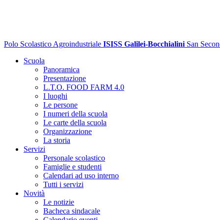
Polo Scolastico Agroindustriale
ISISS Galilei-Bocchialini
San Secon
Scuola
Panoramica
Presentazione
L.T.O. FOOD FARM 4.0
I luoghi
Le persone
I numeri della scuola
Le carte della scuola
Organizzazione
La storia
Servizi
Personale scolastico
Famiglie e studenti
Calendari ad uso interno
Tutti i servizi
Novità
Le notizie
Bacheca sindacale
Calendario eventi