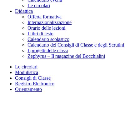
Le circolari
Didattica
Offerta formativa
Internazionalizzazione
Orario delle lezioni
I libri di testo
Calendario scolastico
Calendario dei Consigli di Classe e degli Scrutini
I progetti delle classi
Zephyrus – Il magazine del Bocchialini
Le circolari
Modulistica
Consigli di Classe
Registro Elettronico
Orientamento