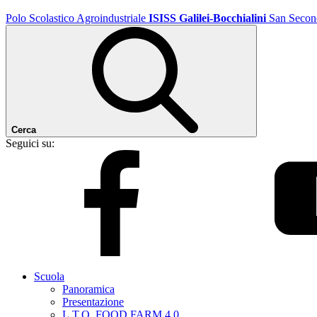
Polo Scolastico Agroindustriale
ISISS Galilei-Bocchialini
San Secon
Cerca
Seguici su:
Scuola
Panoramica
Presentazione
L.T.O. FOOD FARM 4.0