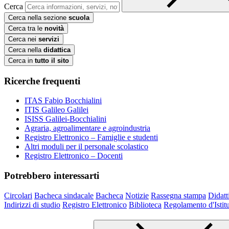
Cerca
Cerca nella sezione
scuola
Cerca tra le
novità
Cerca nei
servizi
Cerca nella
didattica
Cerca in
tutto il sito
Ricerche frequenti
ITAS Fabio Bocchialini
ITIS Galileo Galilei
ISISS Galilei-Bocchialini
Agraria, agroalimentare e agroindustria
Registro Elettronico – Famiglie e studenti
Altri moduli per il personale scolastico
Registro Elettronico – Docenti
Potrebbero interessarti
Circolari
Bacheca sindacale
Bacheca
Notizie
Rassegna stampa
Didatt
Indirizzi di studio
Registro Elettronico
Biblioteca
Regolamento d'Istit