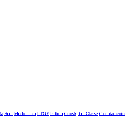
ia
Sedi
Modulistica
PTOF
Istituto
Consigli di Classe
Orientamento