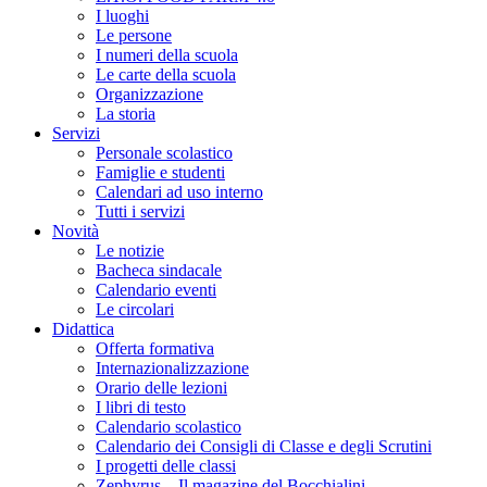
I luoghi
Le persone
I numeri della scuola
Le carte della scuola
Organizzazione
La storia
Servizi
Personale scolastico
Famiglie e studenti
Calendari ad uso interno
Tutti i servizi
Novità
Le notizie
Bacheca sindacale
Calendario eventi
Le circolari
Didattica
Offerta formativa
Internazionalizzazione
Orario delle lezioni
I libri di testo
Calendario scolastico
Calendario dei Consigli di Classe e degli Scrutini
I progetti delle classi
Zephyrus – Il magazine del Bocchialini