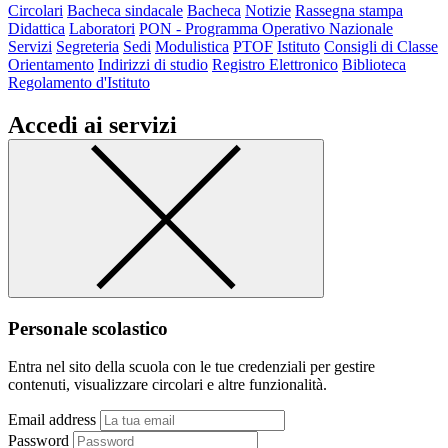
Circolari
Bacheca sindacale
Bacheca
Notizie
Rassegna stampa
Didattica
Laboratori
PON - Programma Operativo Nazionale
Servizi
Segreteria
Sedi
Modulistica
PTOF
Istituto
Consigli di Classe
Orientamento
Indirizzi di studio
Registro Elettronico
Biblioteca
Regolamento d'Istituto
Accedi ai servizi
Personale scolastico
Entra nel sito della scuola con le tue credenziali per gestire
contenuti, visualizzare circolari e altre funzionalità.
Email address
Password