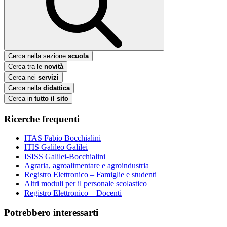
Cerca nella sezione
scuola
Cerca tra le
novità
Cerca nei
servizi
Cerca nella
didattica
Cerca in
tutto il sito
Ricerche frequenti
ITAS Fabio Bocchialini
ITIS Galileo Galilei
ISISS Galilei-Bocchialini
Agraria, agroalimentare e agroindustria
Registro Elettronico – Famiglie e studenti
Altri moduli per il personale scolastico
Registro Elettronico – Docenti
Potrebbero interessarti