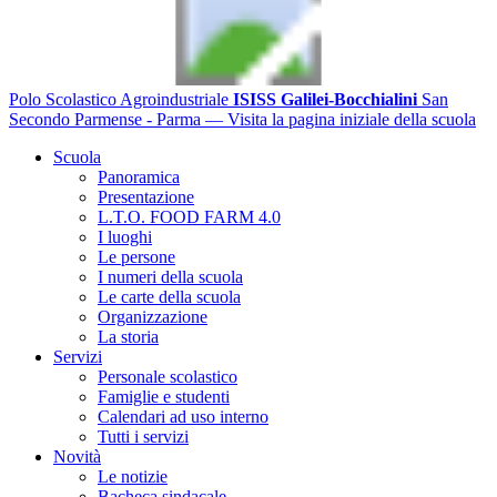
Polo Scolastico Agroindustriale
ISISS Galilei-Bocchialini
San
Secondo Parmense - Parma
— Visita la pagina iniziale della scuola
Scuola
Panoramica
Presentazione
L.T.O. FOOD FARM 4.0
I luoghi
Le persone
I numeri della scuola
Le carte della scuola
Organizzazione
La storia
Servizi
Personale scolastico
Famiglie e studenti
Calendari ad uso interno
Tutti i servizi
Novità
Le notizie
Bacheca sindacale