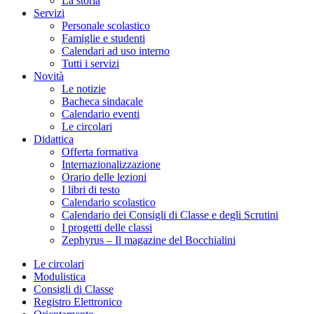
La storia
Servizi
Personale scolastico
Famiglie e studenti
Calendari ad uso interno
Tutti i servizi
Novità
Le notizie
Bacheca sindacale
Calendario eventi
Le circolari
Didattica
Offerta formativa
Internazionalizzazione
Orario delle lezioni
I libri di testo
Calendario scolastico
Calendario dei Consigli di Classe e degli Scrutini
I progetti delle classi
Zephyrus – Il magazine del Bocchialini
Le circolari
Modulistica
Consigli di Classe
Registro Elettronico