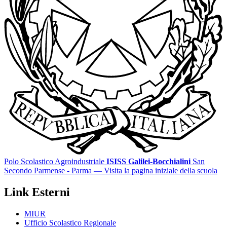
Polo Scolastico Agroindustriale
ISISS Galilei-Bocchialini
San
Secondo Parmense - Parma
— Visita la pagina iniziale della scuola
Link Esterni
MIUR
Ufficio Scolastico Regionale