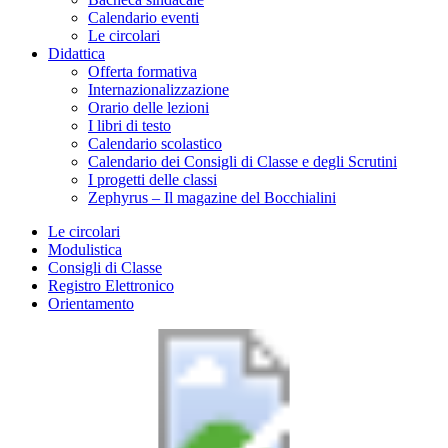
Calendario eventi
Le circolari
Didattica
Offerta formativa
Internazionalizzazione
Orario delle lezioni
I libri di testo
Calendario scolastico
Calendario dei Consigli di Classe e degli Scrutini
I progetti delle classi
Zephyrus – Il magazine del Bocchialini
Le circolari
Modulistica
Consigli di Classe
Registro Elettronico
Orientamento