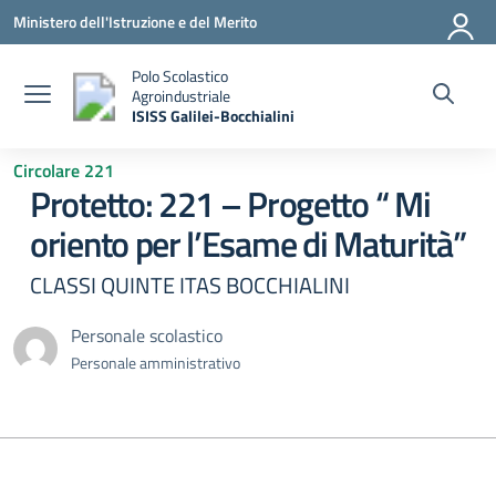
Vai ai contenuti
Vai al menu di navigazione
Vai al footer
Ministero dell'Istruzione e del Merito
Polo Scolastico
Agroindustriale
ISISS Galilei-Bocchialini
— Visita la pagina iniziale della scuola
Circolare 221
Protetto: 221 – Progetto “ Mi
oriento per l’Esame di Maturità”
CLASSI QUINTE ITAS BOCCHIALINI
Personale scolastico
Personale amministrativo