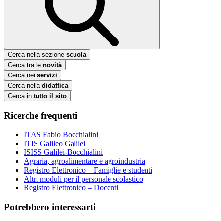
Cerca nella sezione
scuola
Cerca tra le
novità
Cerca nei
servizi
Cerca nella
didattica
Cerca in
tutto il sito
Ricerche frequenti
ITAS Fabio Bocchialini
ITIS Galileo Galilei
ISISS Galilei-Bocchialini
Agraria, agroalimentare e agroindustria
Registro Elettronico – Famiglie e studenti
Altri moduli per il personale scolastico
Registro Elettronico – Docenti
Potrebbero interessarti