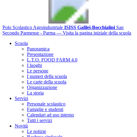
Polo Scolastico Agroindustriale
ISISS Galilei-Bocchialini
San
Secondo Parmense - Parma
— Visita la pagina iniziale della scuola
Scuola
Panoramica
Presentazione
L.T.O. FOOD FARM 4.0
I luoghi
Le persone
I numeri della scuola
Le carte della scuola
Organizzazione
La storia
Servizi
Personale scolastico
Famiglie e studenti
Calendari ad uso interno
Tutti i servizi
Novità
Le notizie
Bacheca sindacale