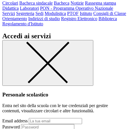
Circolari
Bacheca sindacale
Bacheca
Notizie
Rassegna stampa
Didattica
Laboratori
PON - Programma Operativo Nazionale
Servizi
Segreteria
Sedi
Modulistica
PTOF
Istituto
Consigli di Classe
Orientamento
Indirizzi di studio
Registro Elettronico
Biblioteca
Regolamento d'Istituto
Accedi ai servizi
Personale scolastico
Entra nel sito della scuola con le tue credenziali per gestire
contenuti, visualizzare circolari e altre funzionalità.
Email address
Password