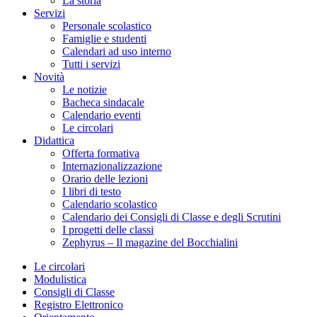
La storia
Servizi
Personale scolastico
Famiglie e studenti
Calendari ad uso interno
Tutti i servizi
Novità
Le notizie
Bacheca sindacale
Calendario eventi
Le circolari
Didattica
Offerta formativa
Internazionalizzazione
Orario delle lezioni
I libri di testo
Calendario scolastico
Calendario dei Consigli di Classe e degli Scrutini
I progetti delle classi
Zephyrus – Il magazine del Bocchialini
Le circolari
Modulistica
Consigli di Classe
Registro Elettronico