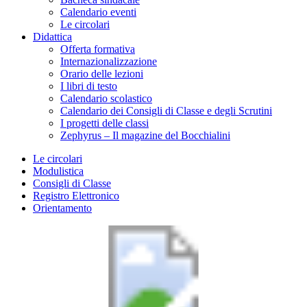
Calendario eventi
Le circolari
Didattica
Offerta formativa
Internazionalizzazione
Orario delle lezioni
I libri di testo
Calendario scolastico
Calendario dei Consigli di Classe e degli Scrutini
I progetti delle classi
Zephyrus – Il magazine del Bocchialini
Le circolari
Modulistica
Consigli di Classe
Registro Elettronico
Orientamento