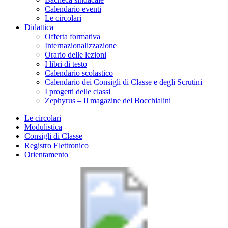
Calendario eventi
Le circolari
Didattica
Offerta formativa
Internazionalizzazione
Orario delle lezioni
I libri di testo
Calendario scolastico
Calendario dei Consigli di Classe e degli Scrutini
I progetti delle classi
Zephyrus – Il magazine del Bocchialini
Le circolari
Modulistica
Consigli di Classe
Registro Elettronico
Orientamento