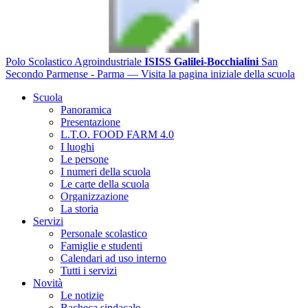
Polo Scolastico Agroindustriale
ISISS Galilei-Bocchialini
San
Secondo Parmense - Parma
— Visita la pagina iniziale della scuola
Scuola
Panoramica
Presentazione
L.T.O. FOOD FARM 4.0
I luoghi
Le persone
I numeri della scuola
Le carte della scuola
Organizzazione
La storia
Servizi
Personale scolastico
Famiglie e studenti
Calendari ad uso interno
Tutti i servizi
Novità
Le notizie
Bacheca sindacale