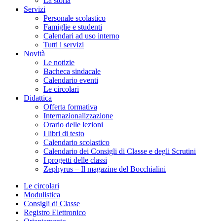
La storia
Servizi
Personale scolastico
Famiglie e studenti
Calendari ad uso interno
Tutti i servizi
Novità
Le notizie
Bacheca sindacale
Calendario eventi
Le circolari
Didattica
Offerta formativa
Internazionalizzazione
Orario delle lezioni
I libri di testo
Calendario scolastico
Calendario dei Consigli di Classe e degli Scrutini
I progetti delle classi
Zephyrus – Il magazine del Bocchialini
Le circolari
Modulistica
Consigli di Classe
Registro Elettronico