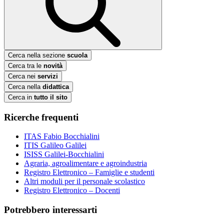
Cerca nella sezione
scuola
Cerca tra le
novità
Cerca nei
servizi
Cerca nella
didattica
Cerca in
tutto il sito
Ricerche frequenti
ITAS Fabio Bocchialini
ITIS Galileo Galilei
ISISS Galilei-Bocchialini
Agraria, agroalimentare e agroindustria
Registro Elettronico – Famiglie e studenti
Altri moduli per il personale scolastico
Registro Elettronico – Docenti
Potrebbero interessarti