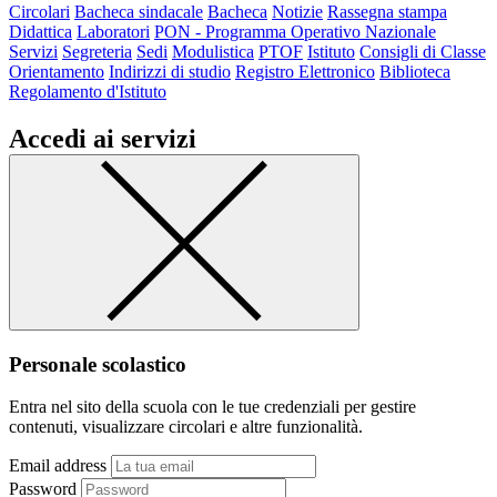
Circolari
Bacheca sindacale
Bacheca
Notizie
Rassegna stampa
Didattica
Laboratori
PON - Programma Operativo Nazionale
Servizi
Segreteria
Sedi
Modulistica
PTOF
Istituto
Consigli di Classe
Orientamento
Indirizzi di studio
Registro Elettronico
Biblioteca
Regolamento d'Istituto
Accedi ai servizi
Personale scolastico
Entra nel sito della scuola con le tue credenziali per gestire
contenuti, visualizzare circolari e altre funzionalità.
Email address
Password