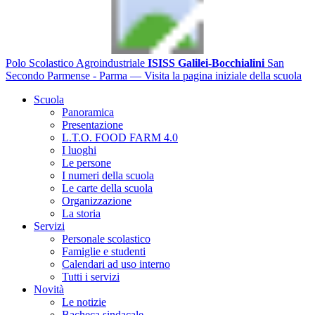
Polo Scolastico Agroindustriale
ISISS Galilei-Bocchialini
San
Secondo Parmense - Parma
— Visita la pagina iniziale della scuola
Scuola
Panoramica
Presentazione
L.T.O. FOOD FARM 4.0
I luoghi
Le persone
I numeri della scuola
Le carte della scuola
Organizzazione
La storia
Servizi
Personale scolastico
Famiglie e studenti
Calendari ad uso interno
Tutti i servizi
Novità
Le notizie
Bacheca sindacale