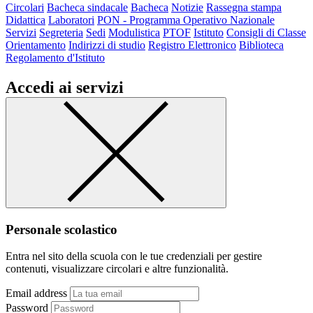
Circolari
Bacheca sindacale
Bacheca
Notizie
Rassegna stampa
Didattica
Laboratori
PON - Programma Operativo Nazionale
Servizi
Segreteria
Sedi
Modulistica
PTOF
Istituto
Consigli di Classe
Orientamento
Indirizzi di studio
Registro Elettronico
Biblioteca
Regolamento d'Istituto
Accedi ai servizi
Personale scolastico
Entra nel sito della scuola con le tue credenziali per gestire
contenuti, visualizzare circolari e altre funzionalità.
Email address
Password