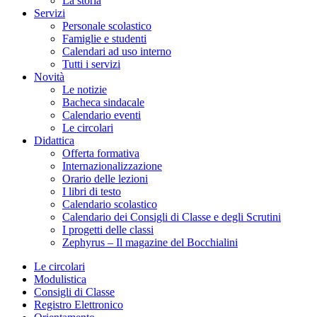
La storia
Servizi
Personale scolastico
Famiglie e studenti
Calendari ad uso interno
Tutti i servizi
Novità
Le notizie
Bacheca sindacale
Calendario eventi
Le circolari
Didattica
Offerta formativa
Internazionalizzazione
Orario delle lezioni
I libri di testo
Calendario scolastico
Calendario dei Consigli di Classe e degli Scrutini
I progetti delle classi
Zephyrus – Il magazine del Bocchialini
Le circolari
Modulistica
Consigli di Classe
Registro Elettronico