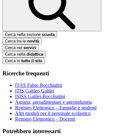
Cerca nella sezione
scuola
Cerca tra le
novità
Cerca nei
servizi
Cerca nella
didattica
Cerca in
tutto il sito
Ricerche frequenti
ITAS Fabio Bocchialini
ITIS Galileo Galilei
ISISS Galilei-Bocchialini
Agraria, agroalimentare e agroindustria
Registro Elettronico – Famiglie e studenti
Altri moduli per il personale scolastico
Registro Elettronico – Docenti
Potrebbero interessarti