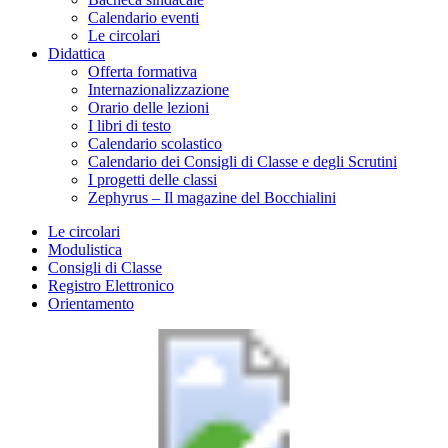
Calendario eventi
Le circolari
Didattica
Offerta formativa
Internazionalizzazione
Orario delle lezioni
I libri di testo
Calendario scolastico
Calendario dei Consigli di Classe e degli Scrutini
I progetti delle classi
Zephyrus – Il magazine del Bocchialini
Le circolari
Modulistica
Consigli di Classe
Registro Elettronico
Orientamento