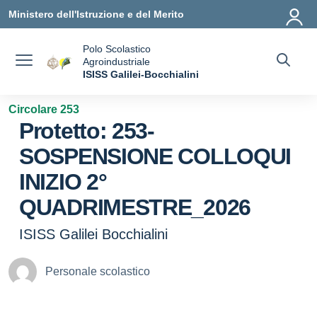
Vai ai contenuti
Vai al menu di navigazione
Vai al footer
Ministero dell'Istruzione e del Merito
Polo Scolastico
Agroindustriale
a
ISISS Galilei-Bocchialini
— Visita la pagina iniziale della scuola
Circolare 253
Protetto: 253-
SOSPENSIONE COLLOQUI
INIZIO 2°
QUADRIMESTRE_2026
ISISS Galilei Bocchialini
Personale scolastico