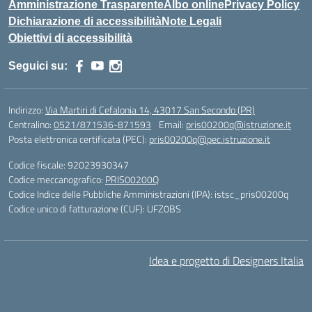
Amministrazione Trasparente
Albo online
Privacy Policy
Dichiarazione di accessibilità
Note Legali
Obiettivi di accessibilità
Seguici su:
Indirizzo:
Via Martiri di Cefalonia 14, 43017 San Secondo (PR)
Centralino:
0521/871536-871593
Email:
pris00200q@istruzione.it
Posta elettronica certificata (PEC):
pris00200q@pec.istruzione.it
Codice fiscale: 92023930347
Codice meccanografico:
PRIS00200Q
Codice Indice delle Pubbliche Amministrazioni (IPA): istsc_pris00200q
Codice unico di fatturazione (CUF): UFZ0BS
Idea e progetto di Designers Italia