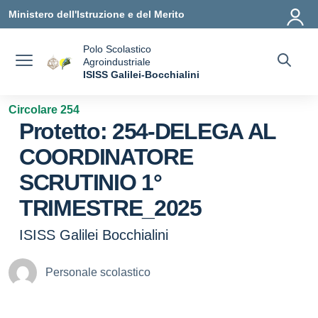
Vai ai contenuti
Vai al menu di navigazione
Vai al footer
Ministero dell'Istruzione e del Merito
Polo Scolastico
Agroindustriale
a
ISISS Galilei-Bocchialini
— Visita la pagina iniziale della scuola
Circolare 254
Protetto: 254-DELEGA AL
COORDINATORE
SCRUTINIO 1°
TRIMESTRE_2025
ISISS Galilei Bocchialini
Personale scolastico