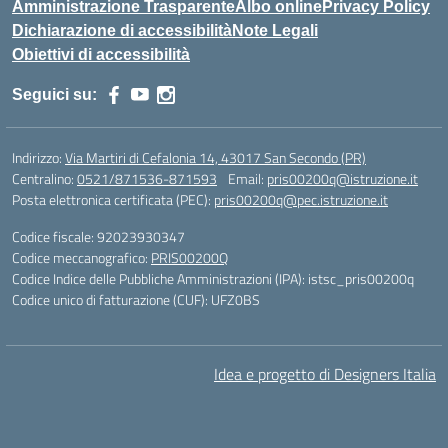
Amministrazione Trasparente
Albo online
Privacy Policy
Dichiarazione di accessibilità
Note Legali
Obiettivi di accessibilità
Seguici su:
Indirizzo:
Via Martiri di Cefalonia 14, 43017 San Secondo (PR)
Centralino:
0521/871536-871593
Email:
pris00200q@istruzione.it
Posta elettronica certificata (PEC):
pris00200q@pec.istruzione.it
Codice fiscale: 92023930347
Codice meccanografico:
PRIS00200Q
Codice Indice delle Pubbliche Amministrazioni (IPA): istsc_pris00200q
Codice unico di fatturazione (CUF): UFZ0BS
Idea e progetto di Designers Italia