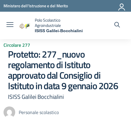
Vai ai contenuti
Vai al menu di navigazione
Vai al footer
Ministero dell'Istruzione e del Merito
Polo Scolastico
Agroindustriale
ISISS Galilei-Bocchialini
— Visita la pagina iniziale della scuola
Circolare 277
Protetto: 277_nuovo
regolamento di Istituto
approvato dal Consiglio di
Istituto in data 9 gennaio 2026
ISISS Galilei Bocchialini
Personale scolastico